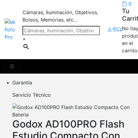
0
Tu
Cámaras, Iluminación, Objetivos,
Carri
Bolsos, Memorias, etc...
No ha
produc
×
en el
Iluminación
carrito
Mostrando 39 resultados
Garantía
Servicio Técnico
Godox AD100PRO Flash
Estudio Compacto Con