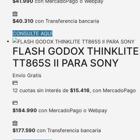
$
41.990
con MercadoPago o Webpay
$
40.310
con Transferencia bancaria
CONSULTE AQUÍ
FLASH GODOX THINKLITE
TT865S II PARA SONY
Envío Gratis
12 cuotas sin interés de
$
15.416
, con MercadoPago
$
184.990
con MercadoPago o Webpay
$
177.590
con Transferencia bancaria