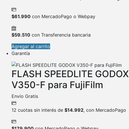
$
61.990
con MercadoPago o Webpay
$
59.510
con Transferencia bancaria
Agregar al carrito
Garantía
FLASH SPEEDLITE GODOX
V350-F para FujiFilm
Envío Gratis
12 cuotas sin interés de
$
14.992
, con MercadoPago
$
179.900
con MercadoPago o Webpay