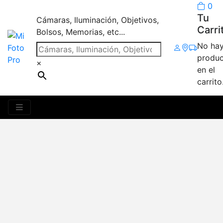
0
Tu
Cámaras, Iluminación, Objetivos,
Carri
Bolsos, Memorias, etc...
No ha
produc
×
en el
carrito