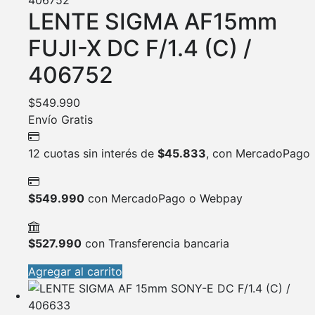
LENTE SIGMA AF15mm
FUJI-X DC F/1.4 (C) /
406752
$
549.990
Envío Gratis
12 cuotas sin interés de
$
45.833
, con MercadoPago
$
549.990
con MercadoPago o Webpay
$
527.990
con Transferencia bancaria
Agregar al carrito