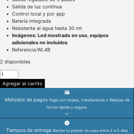
Salida de luz continua
Control local y por app
Batería integrada
Resistente al agua hasta 30 mt
Imágenes: Led mostrado en uso, equipos
adicionales no incluidos
Referencia:WL4B
2 disponibles
LUZ
LED
Agregar al carrito
GODOX
WL4B
Metodos de pagos
Paga con tarjeta, transferencia o Webpay de
RESISTENTE
forma rápida y segura.
AL
AGUA
cantidad
Tiempos de entrega
Recibe tu pedido en casa entre 2 a 5 días