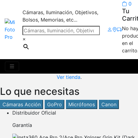
0
Tu
Cámaras, Iluminación, Objetivos,
Carri
Bolsos, Memorias, etc...
No ha
produc
×
en el
Tu Carrito
carrito
¡Tu carrito está vacío!
Ver tienda
.
Lo que necesitas
Cámaras Acción
GoPro
Micrófonos
Canon
Distribuidor Oficial
Garantía