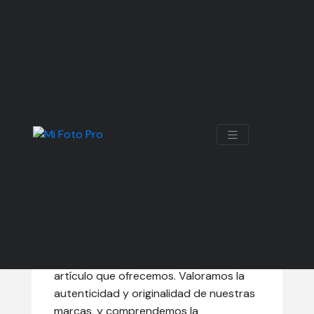
PROCEDENCIA DE
NUESTROS
PRODUCTOS
La procedencia de nuestros productos
es un aspecto crucial que influye en la
calidad, diseño y fabricación de cada
artículo que ofrecemos. Valoramos la
autenticidad y originalidad de nuestras
marcas, y comprendemos la