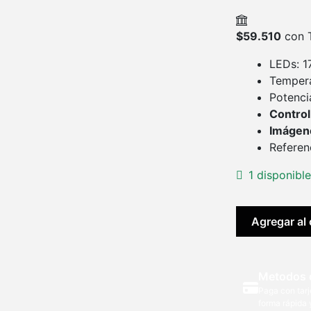
$
59.510
con T
LEDs: 1
Tempera
Potenci
Control
Imágene
Referen
1 disponibl
LUZ
Agregar al 
LED
GODOX
LD170
Metodos 
II
Paga con tarj
cantidad
forma rápida 