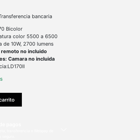
ransferencia bancaria
70 Bicolor
tura color 5500 a 6500
a de 10W, 2700 lumens
 remoto no incluido
s: Camara no incluida
cia:LD170II
es
carrito
de pagos
eta, transferencia o Webpay de
y segura.