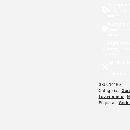
Tiempos 
Recibe tu ped
hábiles.
Nuestra g
Todos nuestr
oficial incluid
Metodos 
Envíos a todo
activo.
Servicio t
Soporte técni
y reparación.
SKU:
14180
Categorías:
Gar
Luz continua
,
N
Etiquetas:
Godo