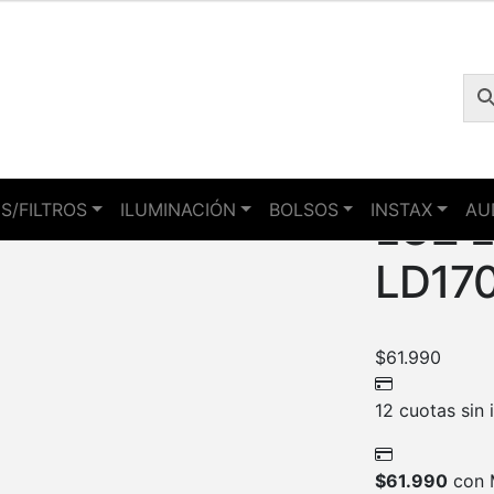
S/FILTROS
ILUMINACIÓN
BOLSOS
INSTAX
AU
LUZ 
LD170 
$
61.990
12 cuotas sin 
$
61.990
con 