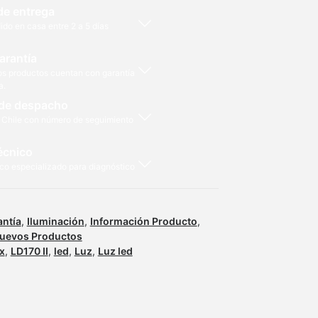
de entrega
ido en casa entre 2 a 5 días
arantía
os productos cuentan con garantía
a.
de despacho
 Chile con número de seguimiento
écnico
co especializado para diagnóstico
antía
,
Iluminación
,
Información Producto
,
uevos Productos
x
,
LD170 II
,
led
,
Luz
,
Luz led