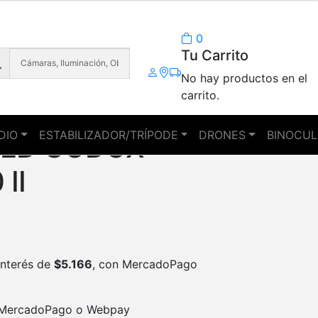
0
Tu Carrito
No hay productos en el
carrito.
DIO
ESTABILIZADOR/TRÍPODE
DRONES
BINOCUL
LED GODOX
II
interés de
$
5.166
, con MercadoPago
MercadoPago o Webpay