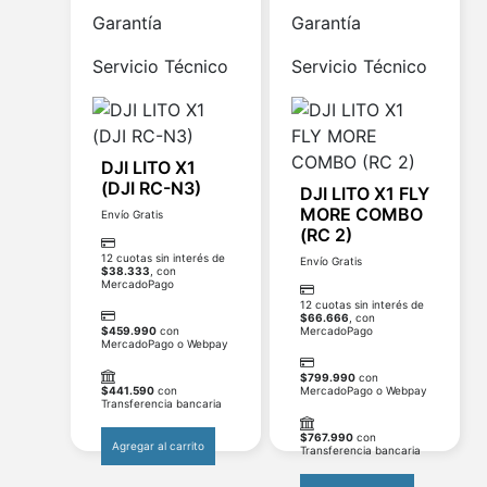
Garantía
Garantía
Servicio Técnico
Servicio Técnico
DJI LITO X1
(DJI RC-N3)
DJI LITO X1 FLY
MORE COMBO
Envío Gratis
(RC 2)
12 cuotas sin interés de
Envío Gratis
$
38.333
, con
MercadoPago
12 cuotas sin interés de
$
66.666
, con
$
459.990
con
MercadoPago
MercadoPago o Webpay
$
799.990
con
$
441.590
con
MercadoPago o Webpay
Transferencia bancaria
$
767.990
con
Agregar al carrito
Transferencia bancaria