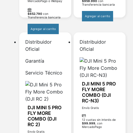
MercadoPago o Webpay
$
959.990
con
Transferencia bancaria
$
652.790
con
Agregar al carrito
Transferencia bancaria
Agregar al carrito
Distribuidor
Distribuidor
Oficial
Oficial
Garantía
Servicio Técnico
DJI MINI 5 PRO
FLY MORE
COMBO (DJI
RC-N3)
DJI MINI 5 PRO
Envío Gratis
FLY MORE
COMBO (DJI
12 cuotas sin interés de
RC 2)
$
99.999
, con
MercadoPago
Envío Gratis