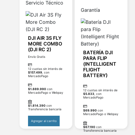
Servicio Técnico
Garantía
DJI AIR 3S FLY
MORE COMBO
(DJI RC 2)
BATERÍA DJI
Envío Gratis
PARA FLIP
(INTELLIGENT
FLIGHT
12 cuotas sin interés de
$
157.499
, con
BATTERY)
MercadoPago
$
1.889.990
con
12 cuotas sin interés de
MercadoPago o Webpay
$
5.833
, con
MercadoPago
$
1.814.390
con
Transferencia bancaria
$
69.990
con
MercadoPago o Webpay
Agregar al carrito
$
67.190
con
Transferencia bancaria