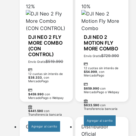
12%
10%
DJI NEO 2 FLY
DJI NEO 2
MORE COMBO
MOTION FLY
(CON
MORE COMBO
CONTROL)
$
729.990
Envío Gratis
$
519.990
Envío Gratis
12 cuotas sin interés de
$
54.999
, con
12 cuotas sin interés de
MercadoPago
$
38.333
, con
MercadoPago
$
659.990
con
MercadoPago o Webpay
$
459.990
con
MercadoPago o Webpay
$
633.590
con
Transferencia bancaria
$
441.590
con
Transferencia bancaria
Agregar al carrito
Garantía
Distribuidor
Agregar al carrito
Oficial