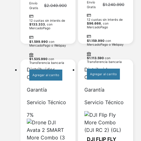
Envío
Envío
$
1.240.990
$
2.049.900
Gratis
Gratis
12 cuotas sin interés de
12 cuotas sin interés de
$
96.666
, con
$
133.333
, con
MercadoPago
MercadoPago
$
1.159.990
con
$
1.599.990
con
MercadoPago o Webpay
MercadoPago o Webpay
$
1.113.590
con
$
1.535.990
con
Transferencia bancaria
Transferencia bancaria
Distribuidor
Distribuidor
Agregar al carrito
Agregar al carrito
Oficial
Oficial
Garantía
Garantía
Servicio Técnico
Servicio Técnico
7%
DJI FLIP FLY