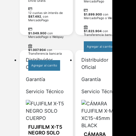
Envío Gratis
MercadoPago
12 cuotas sin interés de
$
1.899.900
con
$
87.492
, con
MercadoPago o Webpay
MercadoPago
$
1.823.904
con
$
1.049.900
con
Transferencia bancaria
MercadoPago o Webpay
Agregar al carrito
$
1.007.904
con
Transferencia bancaria
Distribuidor
Distribuidor
Agregar al carrito
Oficial
Oficial
Garantía
Garantía
Servicio Técnico
Servicio Técnico
FUJIFILM X-T5
NEGRO SOLO
CÁMARA