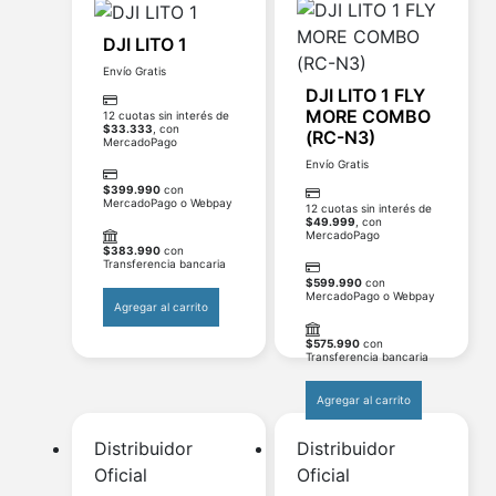
DJI LITO 1
Envío Gratis
DJI LITO 1 FLY
MORE COMBO
12 cuotas sin interés de
$
33.333
, con
(RC-N3)
MercadoPago
Envío Gratis
$
399.990
con
MercadoPago o Webpay
12 cuotas sin interés de
$
49.999
, con
MercadoPago
$
383.990
con
Transferencia bancaria
$
599.990
con
MercadoPago o Webpay
Agregar al carrito
$
575.990
con
Transferencia bancaria
Agregar al carrito
Distribuidor
Distribuidor
Oficial
Oficial