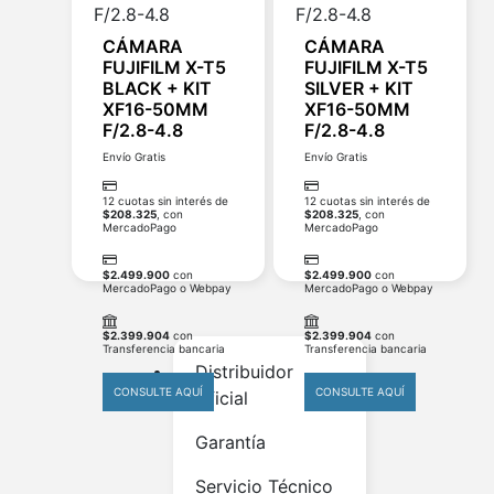
CÁMARA
CÁMARA
FUJIFILM X-T5
FUJIFILM X-T5
BLACK + KIT
SILVER + KIT
XF16-50MM
XF16-50MM
F/2.8-4.8
F/2.8-4.8
Envío Gratis
Envío Gratis
12 cuotas sin interés de
12 cuotas sin interés de
$
208.325
, con
$
208.325
, con
MercadoPago
MercadoPago
$
2.499.900
con
$
2.499.900
con
MercadoPago o Webpay
MercadoPago o Webpay
$
2.399.904
con
$
2.399.904
con
Transferencia bancaria
Transferencia bancaria
Distribuidor
CONSULTE AQUÍ
CONSULTE AQUÍ
Oficial
Garantía
Servicio Técnico