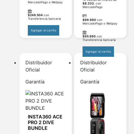
MercadoPago o Webpay
$
8.333
, con
MercadoPago
$
249.504
con
Transferencia bancaria
$
99.990
con
MercadoPago o Webpay
Agregar al carrito
$
95.990
con
Transferencia bancaria
Agregar al carrito
Distribuidor
Distribuidor
Oficial
Oficial
Garantía
Garantía
INSTA360 ACE
PRO 2 DIVE
BUNDLE