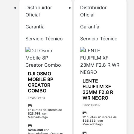
Distribuidor
Distribuidor
Oficial
Oficial
Garantía
Garantía
Servicio Técnico
Servicio Técnico
DJI OSMO
MOBILE 8P
LENTE
CREATOR
FUJIFILM XF
COMBO
23MM F2.8 R
WR NEGRO
Envío Gratis
Envío Gratis
12 cuotas sin interés de
$
23.749
, con
MercadoPago
12 cuotas sin interés de
$
35.833
, con
MercadoPago
$
284.989
con
MercadoPago o Webpay