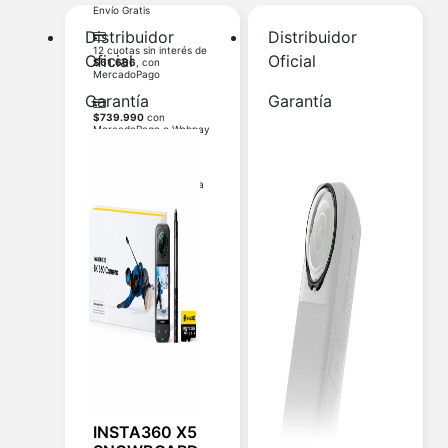
Envío Gratis
Distribuidor
Distribuidor
12 cuotas sin interés de
Oficial
Oficial
$
61.666
, con
MercadoPago
Garantía
Garantía
$
739.990
con
MercadoPago o Webpay
$
710.390
con
Transferencia bancaria
Agregar al carrito
INSTA360 X5