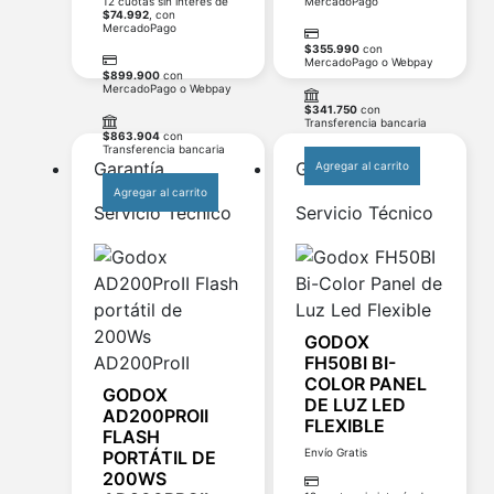
12 cuotas sin interés de
MercadoPago
$
74.992
, con
MercadoPago
$
355.990
con
MercadoPago o Webpay
$
899.900
con
MercadoPago o Webpay
$
341.750
con
Transferencia bancaria
$
863.904
con
Transferencia bancaria
Garantía
Garantía
Agregar al carrito
Agregar al carrito
Servicio Técnico
Servicio Técnico
GODOX
FH50BI BI-
COLOR PANEL
GODOX
DE LUZ LED
AD200PROII
FLEXIBLE
FLASH
Envío Gratis
PORTÁTIL DE
200WS