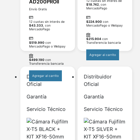
AD200PROII
12 cuotas sin interés de
$
18.742
, con
MercadoPago
Envío Gratis
12 cuotas sin interés de
$
224.900
con
$
43.333
, con
MercadoPago o Webpay
MercadoPago
$
215.904
con
$
519.990
con
Transferencia bancaria
MercadoPago o Webpay
Agregar al carrito
$
499.190
con
Transferencia bancaria
Distribuidor
Distribuidor
Agregar al carrito
Oficial
Oficial
Garantía
Garantía
Servicio Técnico
Servicio Técnico