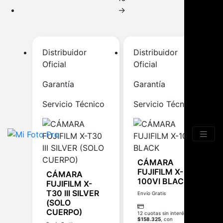
→
Distribuidor
Distribuidor
Oficial
Oficial
Garantía
Garantía
Servicio Técnico
Servicio Técnico
CÁMARA
FUJIFILM X-
CÁMARA
100VI BLACK
FUJIFILM X-
T30 III SILVER
Envío Gratis
(SOLO
CUERPO)
12 cuotas sin interés de
$
158.325
, con