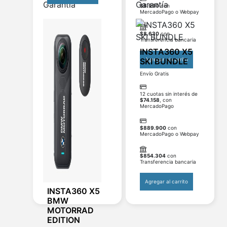
Garantía
Garantía
$
8.990
con
MercadoPago o Webpay
$
8.630
con
Transferencia bancaria
INSTA360 X5
SKI BUNDLE
Agregar al carrito
Envío Gratis
12 cuotas sin interés de
$
74.158
, con
MercadoPago
$
889.900
con
MercadoPago o Webpay
$
854.304
con
Transferencia bancaria
Agregar al carrito
INSTA360 X5
BMW
MOTORRAD
EDITION