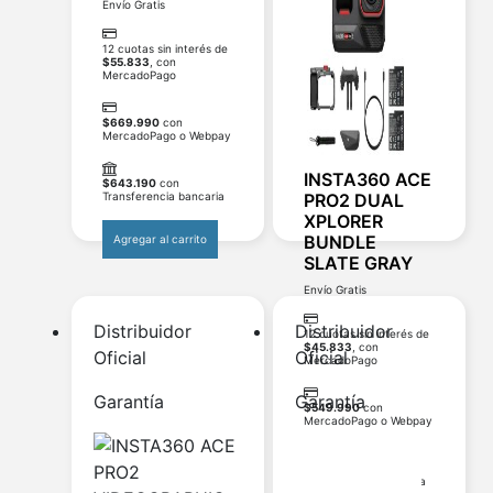
Envío Gratis
12 cuotas sin interés de
$
55.833
, con
MercadoPago
$
669.990
con
MercadoPago o Webpay
INSTA360 ACE
$
643.190
con
PRO2 DUAL
Transferencia bancaria
XPLORER
BUNDLE
Agregar al carrito
SLATE GRAY
Envío Gratis
Distribuidor
Distribuidor
12 cuotas sin interés de
$
45.833
, con
Oficial
Oficial
MercadoPago
Garantía
Garantía
$
549.990
con
MercadoPago o Webpay
$
527.990
con
Transferencia bancaria