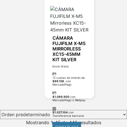
CÁMARA
FUJIFILM X-M5
MIRRORLESS
XC15-45MM
KIT SILVER
Envío Gratis
12 cuotas sin interés de
$
89.158
, con
MercadoPago
$
1.069.900
con
MercadoPago o Webpay
$
1.027.104
con
Transferencia bancaria
Mostrando 1–45 de 442 resultados
CONSULTE AQUÍ