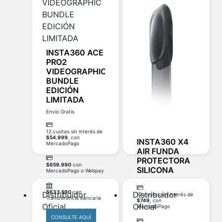
Agregar al carrito
INSTA360 ACE
PRO2
VIDEOGRAPHIC
BUNDLE
EDICIÓN
LIMITADA
Envío Gratis
12 cuotas sin interés de
$
54.999
, con
INSTA360 X4
MercadoPago
AIR FUNDA
PROTECTORA
$
659.990
con
SILICONA
MercadoPago o Webpay
$
633.590
con
Distribuidor
Distribuidor
12 cuotas sin interés de
Transferencia bancaria
$
749
, con
Oficial
Oficial
MercadoPago
CONSULTE AQUÍ