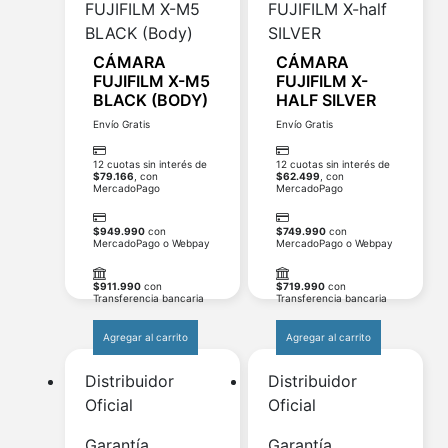
CÁMARA
CÁMARA
FUJIFILM X-M5
FUJIFILM X-
BLACK (BODY)
HALF SILVER
Envío Gratis
Envío Gratis
12 cuotas sin interés de
12 cuotas sin interés de
$
79.166
, con
$
62.499
, con
MercadoPago
MercadoPago
$
949.990
con
$
749.990
con
MercadoPago o Webpay
MercadoPago o Webpay
$
911.990
con
$
719.990
con
Transferencia bancaria
Transferencia bancaria
Agregar al carrito
Agregar al carrito
Distribuidor
Distribuidor
Oficial
Oficial
Garantía
Garantía