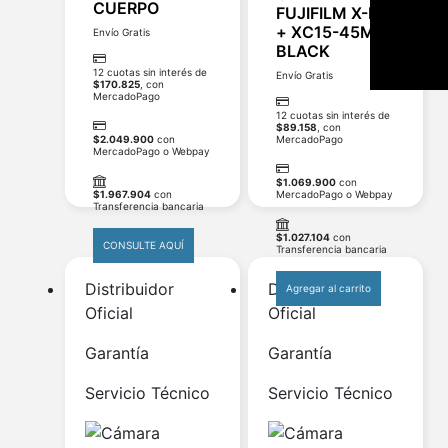
CUERPO
FUJIFILM X-M5
+ XC15-45MM
Envío Gratis
BLACK
12 cuotas sin interés de
Envío Gratis
$
170.825
, con
MercadoPago
12 cuotas sin interés de
$
89.158
, con
$
2.049.900
con
MercadoPago
MercadoPago o Webpay
$
1.069.900
con
$
1.967.904
con
MercadoPago o Webpay
Transferencia bancaria
$
1.027.104
con
CONSULTE AQUÍ
Transferencia bancaria
Distribuidor
Distribuidor
Agregar al carrito
Oficial
Oficial
Garantía
Garantía
Servicio Técnico
Servicio Técnico