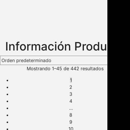
Información Producto
Mostrando 1–45 de 442 resultados
1
2
3
4
…
8
9
10