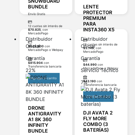
SNOWBOARD
BUNDLE
LENTE
PROTECTOR
Envío Gratis
PREMIUM
PARA
12 cuotas sin interés de
INSTA360 X5
$
70.825
, con
MercadoPago
Distribuidor
Distribuidor
12 cuotas sin interés de
Oficial
Oficial
$
849.900
con
$
3.749
, con
MercadoPago o Webpay
MercadoPago
Garantía
Garantía
$
815.904
con
$
44.990
con
Transferencia bancaria
MercadoPago o Webpay
22%
Servicio Técnico
Agregar al carrito
7%
$
43.190
con
Transferencia bancaria
CONSULTE AQUÍ
DRONE
DJI AVATA 2
ANTIGRAVITY
FLY MORE
A1 8K 360
COMBO (3
INFINITY
BATERÍAS)
BUNDLE