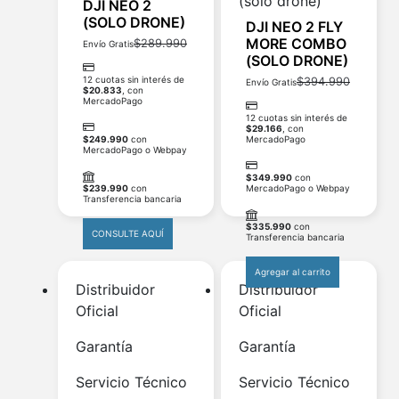
DJI NEO 2
(SOLO DRONE)
DJI NEO 2 FLY
MORE COMBO
$
289.990
Envío Gratis
(SOLO DRONE)
12 cuotas sin interés de
$
394.990
Envío Gratis
$
20.833
, con
MercadoPago
12 cuotas sin interés de
$
29.166
, con
$
249.990
con
MercadoPago
MercadoPago o Webpay
$
349.990
con
$
239.990
con
MercadoPago o Webpay
Transferencia bancaria
$
335.990
con
CONSULTE AQUÍ
Transferencia bancaria
Agregar al carrito
Distribuidor
Distribuidor
Oficial
Oficial
Garantía
Garantía
Servicio Técnico
Servicio Técnico