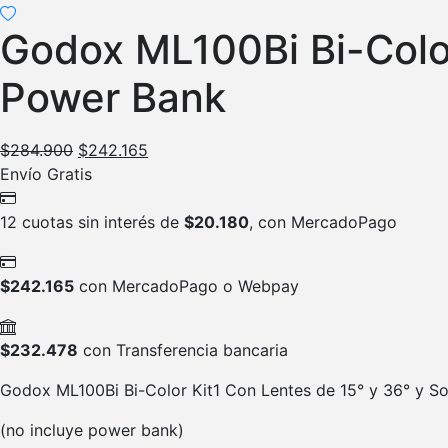
Godox ML100Bi Bi-Color
Power Bank
$
284.900
$
242.165
Envío Gratis
12 cuotas sin interés de
$
20.180
, con MercadoPago
$
242.165
con MercadoPago o Webpay
$
232.478
con Transferencia bancaria
Godox ML100Bi Bi-Color Kit1 Con Lentes de 15° y 36° y S
(no incluye power bank)