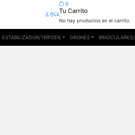
0
Tu Carrito
No hay productos en el carrito.
ESTABILIZADOR/TRÍPODE
DRONES
BINOCULARES/