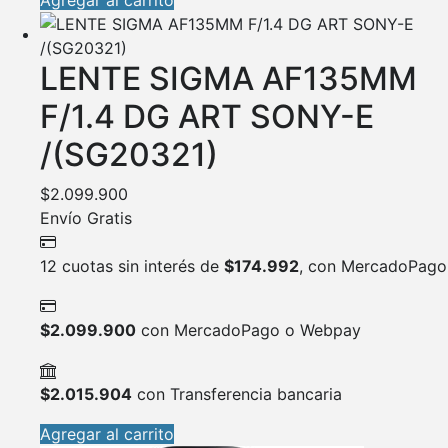
Agregar al carrito
LENTE SIGMA AF135MM
F/1.4 DG ART SONY-E
/(SG20321)
$
2.099.900
Envío Gratis
12 cuotas sin interés de
$
174.992
, con MercadoPago
$
2.099.900
con MercadoPago o Webpay
$
2.015.904
con Transferencia bancaria
Agregar al carrito