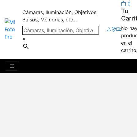
0
Tu
Cámaras, Iluminación, Objetivos,
Carri
Bolsos, Memorias, etc...
No ha
produc
×
en el
carrito