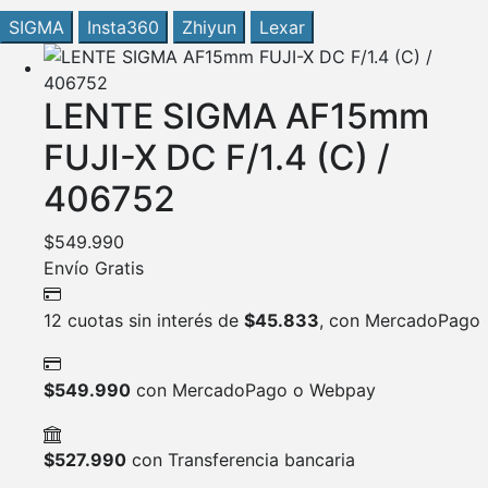
SIGMA
Insta360
Zhiyun
Lexar
LENTE SIGMA AF15mm
FUJI-X DC F/1.4 (C) /
406752
$
549.990
Envío Gratis
12 cuotas sin interés de
$
45.833
, con MercadoPago
$
549.990
con MercadoPago o Webpay
$
527.990
con Transferencia bancaria