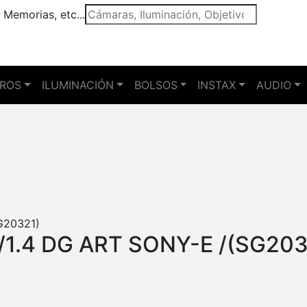
 Memorias, etc...
TROS
ILUMINACIÓN
BOLSOS
INSTAX
AUDIO
1.4 DG ART SONY-E /(SG203