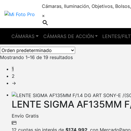
Cámaras, Iluminación, Objetivos, Bolsos,
×
lente
CÁMARAS
CÁMARAS DE ACCIÓN
LENTES/FIL
Mostrando 1–16 de 19 resultados
1
2
→
LENTE SIGMA AF135MM F/
Envío Gratis
12 cuotas sin interés de
$
174.992
, con MercadoPago