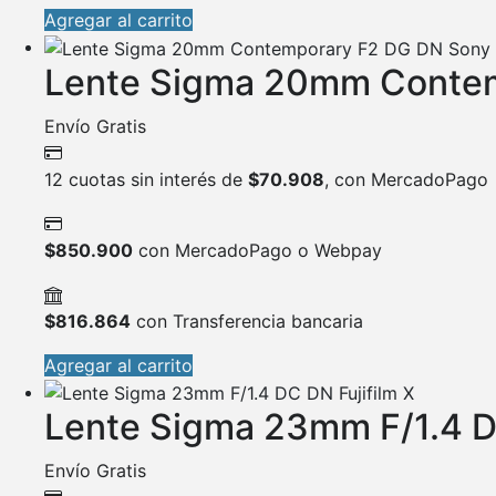
Agregar al carrito
Lente Sigma 20mm Contem
Envío Gratis
12 cuotas sin interés de
$
70.908
, con MercadoPago
$
850.900
con MercadoPago o Webpay
$
816.864
con Transferencia bancaria
Agregar al carrito
Lente Sigma 23mm F/1.4 DC
Envío Gratis