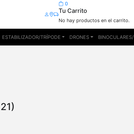
0
Tu Carrito
No hay productos en el carrito.
ESTABILIZADOR/TRÍPODE
DRONES
BINOCULARES/
21)