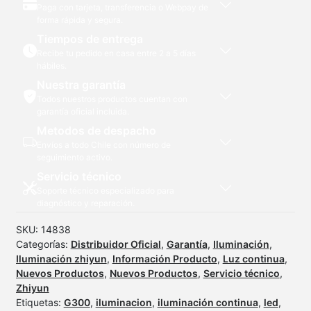
Paga con tarjeta, transferencia o Webpay de
Cob
forma rápida y segura.
cantidad
Tiempos de entrega
Recibe tu pedido en casa entre 2 a 5 días
hábiles.
Nuestra garantía
Todos nuestros productos cuentan con
garantía oficial incluida.
Metodos de despacho
Envíos a todo Chile con número de
seguimiento activo.
Servicio técnico
Soporte técnico especializado para
diagnóstico y reparación.
SKU:
14838
Categorías:
Distribuidor Oficial
,
Garantía
,
Iluminación
,
Iluminación zhiyun
,
Información Producto
,
Luz continua
,
Nuevos Productos
,
Nuevos Productos
,
Servicio técnico
,
Zhiyun
Etiquetas:
G300
,
iluminacion
,
iluminación continua
,
led
,