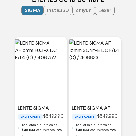
SIGMA
Insta360
Zhiyun
Lexar
LENTE SIGMA
LENTE SIGMA AF
AF15MM FUJI-X DC
15MM SONY-E DC
$
549.990
$
549.990
Envío Gratis
Envío Gratis
F/1.4 (C) / 406752
F/1.4 (C) / 406633
12 cuotas sin interés de
12 cuotas sin interés de
$
45.833
, con MercadoPago
$
45.833
, con MercadoPago