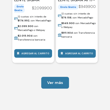
AF135MM F/1.4 DG
40MM CANON RF
$
949.900
Envío
Envío Gratis
$
2.099.900
ART SONY-E
DC (A) F/1.8 DC
Gratis
/(SG20321)
12 cuotas sin interés de
12 cuotas sin interés de
$
79.158
, con MercadoPago
$
174.992
, con MercadoPago
$
949.900
con MercadoPago
$
2.099.900
con
o Webpay
MercadoPago o Webpay
$
911.904
con Transferencia
$
2.015.904
con
bancaria
Transferencia bancaria
AGREGAR AL CARRITO
AGREGAR AL CARRITO
Ver más