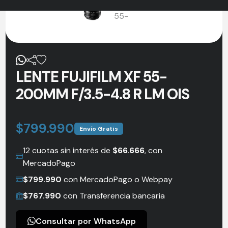
LENTE FUJIFILM XF 55-
200MM F/3.5-4.8 R LM OIS
$
799.990
Envío Gratis
12 cuotas sin interés de
$
66.666
, con
MercadoPago
$
799.990
con MercadoPago o Webpay
$
767.990
con Transferencia bancaria
Consultar por WhatsApp