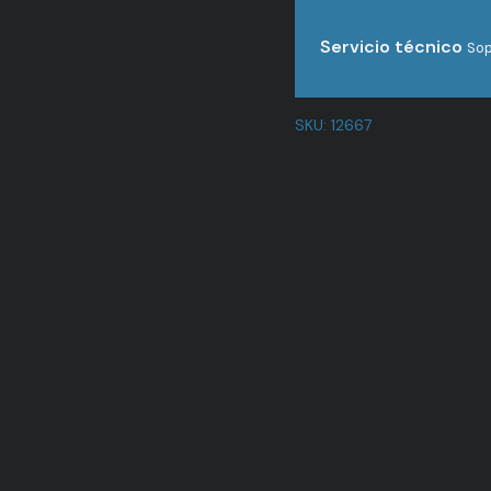
Servicio técnico
Sop
SKU:
12667