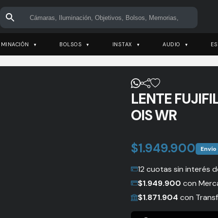
UMINACIÓN
BOLSOS
INSTAX
AUDIO
ES
LENTE FUJIFI
OIS WR
$
1.949.900
Envío
12 cuotas sin interés 
$
1.949.900
con Merc
$
1.871.904
con Transf