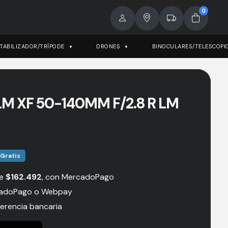
0
TABILIZADOR/TRÍPODE
DRONES
BINOCULARES/TELESCOPI
LM XF 50-140MM F/2.8 R LM
 Gratis
de
$
162.492
, con MercadoPago
adoPago o Webpay
erencia bancaria