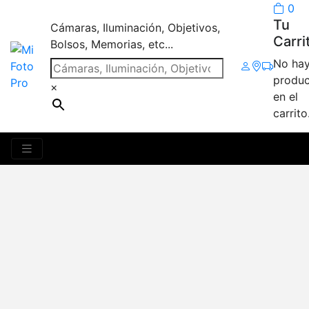
0
Tu
Cámaras, Iluminación, Objetivos,
Carri
Bolsos, Memorias, etc...
No ha
produc
×
en el
carrito