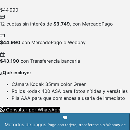
$
44.990
12 cuotas sin interés de
$
3.749
, con MercadoPago
$
44.990
con MercadoPago o Webpay
$
43.190
con Transferencia bancaria
¿Qué incluye:
Cámara Kodak 35mm color Green
Rollos Kodak 400 ASA para fotos nítidas y versátiles
Pila AAA para que comiences a usarla de inmediato
Consultar por WhatsApp
Metodos de pagos
Paga con tarjeta, transferencia o Webpay de