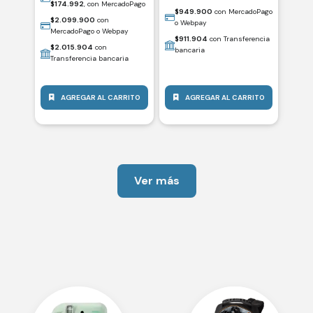
$
174.992
, con MercadoPago
$
949.900
con MercadoPago
$
2.099.900
con
o Webpay
MercadoPago o Webpay
$
911.904
con Transferencia
$
2.015.904
con
bancaria
Transferencia bancaria
AGREGAR AL CARRITO
AGREGAR AL CARRITO
Ver más