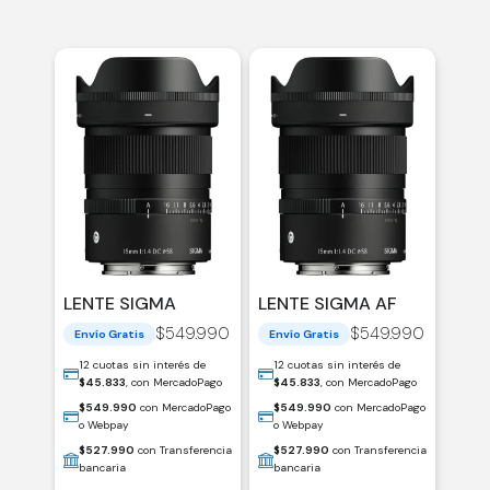
LENTE SIGMA
LENTE SIGMA AF
AF15MM FUJI-X DC
15MM SONY-E DC
$
549.990
$
549.990
Envío Gratis
Envío Gratis
F/1.4 (C) / 406752
F/1.4 (C) / 406633
12 cuotas sin interés de
12 cuotas sin interés de
$
45.833
, con MercadoPago
$
45.833
, con MercadoPago
$
549.990
con MercadoPago
$
549.990
con MercadoPago
o Webpay
o Webpay
$
527.990
con Transferencia
$
527.990
con Transferencia
bancaria
bancaria