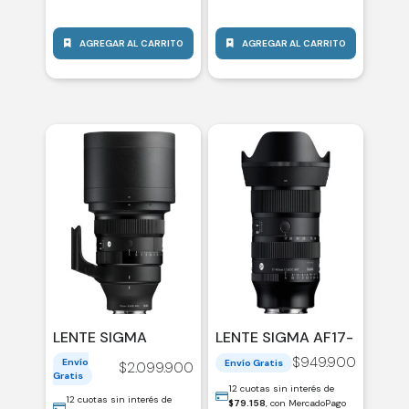
AGREGAR AL CARRITO
AGREGAR AL CARRITO
LENTE SIGMA
LENTE SIGMA AF17-
AF135MM F/1.4 DG
40MM CANON RF
$
949.900
Envío
Envío Gratis
$
2.099.900
ART SONY-E
DC (A) F/1.8 DC
Gratis
/(SG20321)
12 cuotas sin interés de
12 cuotas sin interés de
$
79.158
, con MercadoPago