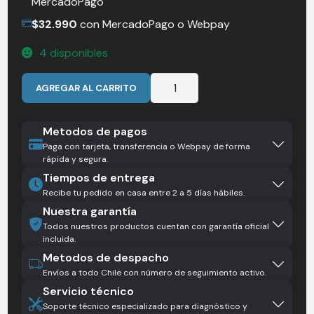
MercadoPago
$
32.990
con MercadoPago o Webpay
4 disponibles
INSTA360
AGREGAR AL CARRITO
X5
LENTE
PROTECTOR
Metodos de pagos
ESTANDAR
Paga con tarjeta, transferencia o Webpay de forma
rápida y segura.
/IN30048/61083
Tiempos de entrega
cantidad
Recibe tu pedido en casa entre 2 a 5 días hábiles.
Nuestra garantía
Todos nuestros productos cuentan con garantía oficial
incluida.
Metodos de despacho
Envíos a todo Chile con número de seguimiento activo.
Servicio técnico
Soporte técnico especializado para diagnóstico y