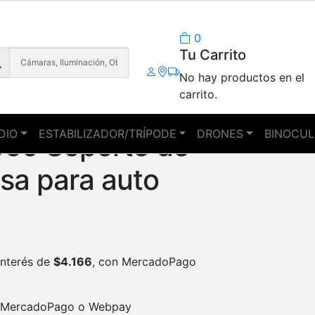
0
Tu Carrito
No hay productos en el
carrito.
DIO
ESTABILIZADOR/TRÍPODE
DRONES
BINOCUL
360 Soporte de
sa para auto
interés de
$
4.166
, con MercadoPago
MercadoPago o Webpay