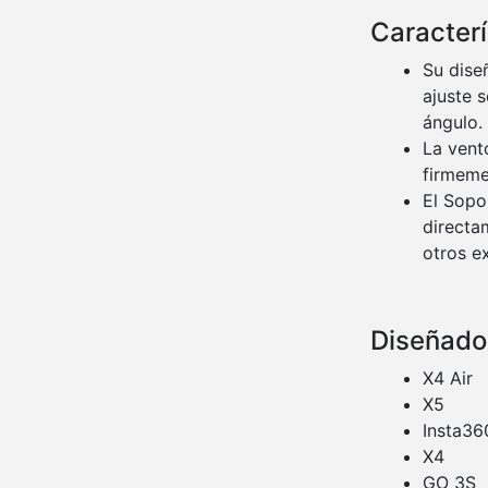
Caracterí
Su dise
ajuste 
ángulo.
La vent
firmemen
El Sopo
directa
otros ex
Diseñado
X4 Air
X5
Insta36
X4
GO 3S