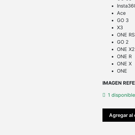
Insta36
Ace
GO 3
X3
ONE RS 
GO 2
ONE X2
ONE R
ONE X
ONE
IMAGEN REFE
1 disponibl
Insta360
Agregar al 
Soporte
de
Ventosa