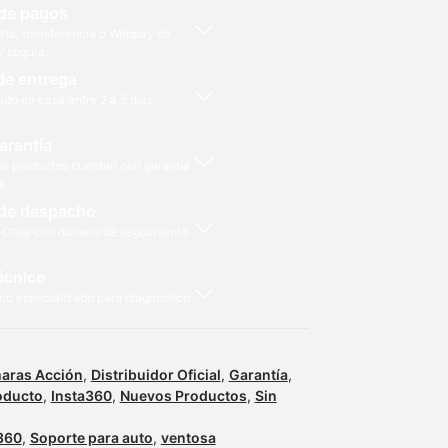
de pagos
eta, transferencia o Webpay de
y segura.
de entrega
ido en casa entre 2 a 5 días
arantía
os productos cuentan con garantía
a.
de despacho
 Chile con número de seguimiento
écnico
co especializado para diagnóstico
aras Acción
,
Distribuidor Oficial
,
Garantía
,
oducto
,
Insta360
,
Nuevos Productos
,
Sin
360
,
Soporte para auto
,
ventosa