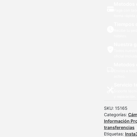
Metodos 
para
Paga con tarj
auto
forma rápida 
cantidad
Tiempos 
Recibe tu ped
hábiles.
Nuestra g
Todos nuestr
oficial incluid
Metodos 
Envíos a todo
activo.
Servicio t
Soporte técni
y reparación.
SKU:
15165
Categorías:
Cám
Información Pr
transferencias
Etiquetas:
Insta