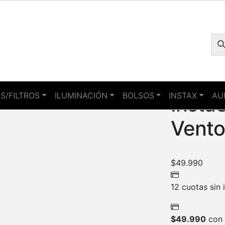
S/FILTROS
ILUMINACIÓN
BOLSOS
INSTAX
AU
Insta
Vento
$
49.990
12 cuotas sin 
$
49.990
con 