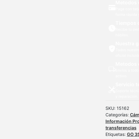
Metodos 
3s
Paga con tarj
/
forma rápida 
55094/IN300
Tiempos 
cantidad
Recibe tu ped
hábiles.
Nuestra g
Todos nuestr
oficial incluid
Metodos 
Envíos a todo
activo.
Servicio t
Soporte técni
y reparación.
SKU:
15162
Categorías:
Cám
Información Pr
transferencias
Etiquetas:
GO 3