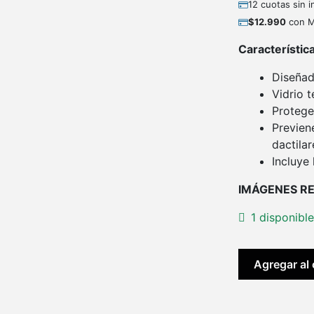
12 cuotas sin 
$
12.990
con M
Característic
Diseñad
Vidrio 
Protege 
Previen
dactilar
Incluye 
IMÁGENES R
1 disponibl
INSTA360
Agregar al 
PROTECTOR
PANTALLA
GO