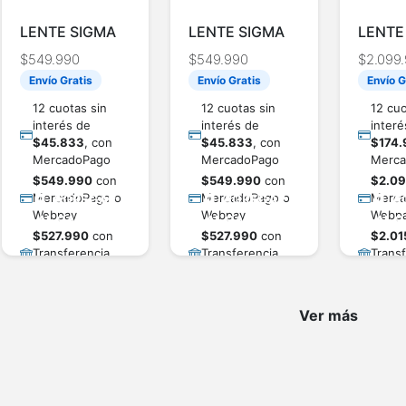
LENTE SIGMA
LENTE SIGMA
LENTE
AF15mm FUJI-X
AF 15mm
AF135
$
549.990
$
549.990
$
2.099
DC F/1.4 (C) /
SONY-E DC
DG AR
Envío Gratis
Envío Gratis
Envío G
406752
F/1.4 (C) /
E /(SG
406633
12 cuotas sin
12 cuotas sin
12 cuo
interés de
interés de
interé
$
45.833
, con
$
45.833
, con
$
174.
MercadoPago
MercadoPago
Merca
$
549.990
con
$
549.990
con
$
2.0
MercadoPago o
MercadoPago o
Merca
AGREGAR
AGREGAR
A
Webpay
Webpay
Webp
AL CARRITO
AL CARRITO
AL C
$
527.990
con
$
527.990
con
$
2.01
Transferencia
Transferencia
Transf
bancaria
bancaria
bancar
Ver más