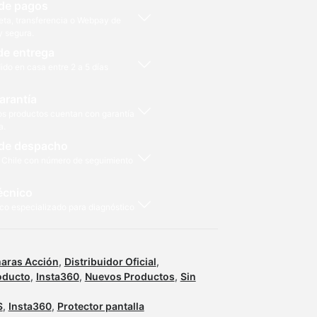
de pagos
eta, transferencia o Webpay de
y segura.
72
de entrega
ido en casa entre 2 a 5 días
arantía
os productos cuentan con garantía
a.
de despacho
 Chile con número de seguimiento
écnico
co especializado para diagnóstico
aras Acción
,
Distribuidor Oficial
,
oducto
,
Insta360
,
Nuevos Productos
,
Sin
S
,
Insta360
,
Protector pantalla