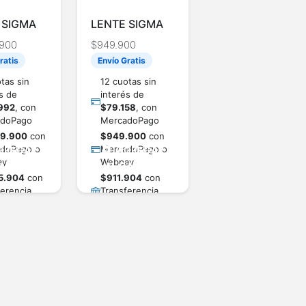
 SIGMA
LENTE SIGMA
MM F/1.4
AF17-40mm
.900
$
949.900
T SONY-
CANON RF DC
ratis
Envío Gratis
20321)
(A) F/1.8 DC
tas sin
12 cuotas sin
s de
interés de
992
, con
$
79.158
, con
doPago
MercadoPago
99.900
con
$
949.900
con
doPago o
MercadoPago o
GREGAR
AGREGAR
ay
Webpay
ARRITO
AL CARRITO
5.904
con
$
911.904
con
erencia
Transferencia
ia
bancaria