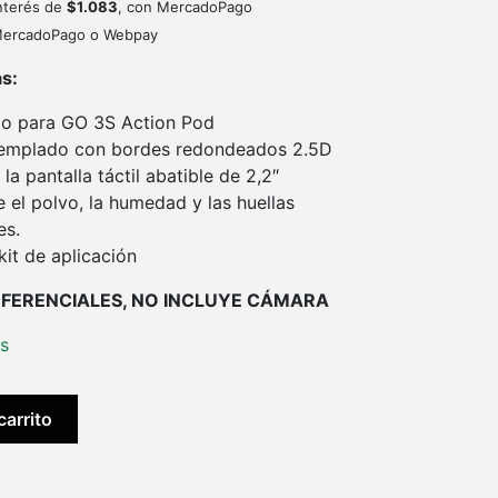
interés de
$
1.083
, con MercadoPago
ercadoPago o Webpay
as:
o para GO 3S Action Pod
templado con bordes redondeados 2.5D
la pantalla táctil abatible de 2,2″
e el polvo, la humedad y las huellas
es.
kit de aplicación
EFERENCIALES, NO INCLUYE CÁMARA
es
carrito