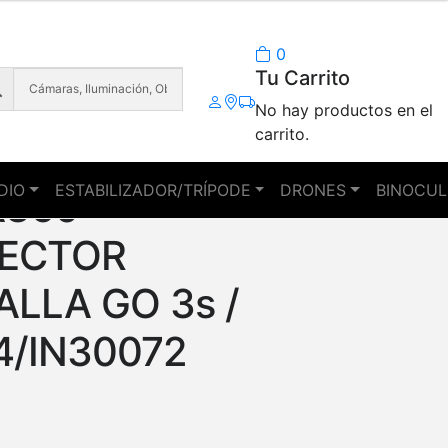
0
Tu Carrito
No hay productos en el
carrito.
DIO
ESTABILIZADOR/TRÍPODE
DRONES
BINOCUL
A360
ECTOR
ALLA GO 3s /
4/IN30072