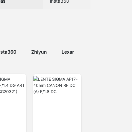
ras
Insta360
nsta360
Zhiyun
Lexar