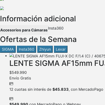
Información adicional
Insta360
Accesorios para Cámaras
Ofertas de la Semana
SIGMA
Insta360
Zhiyun
Lexar
LENTE SIGMA AF15mm FUJI
$
549.990
Envío Gratis
12 cuotas sin interés de
$
45.833
, con MercadoPago
$
549.990
con MercadoPago o Webpay