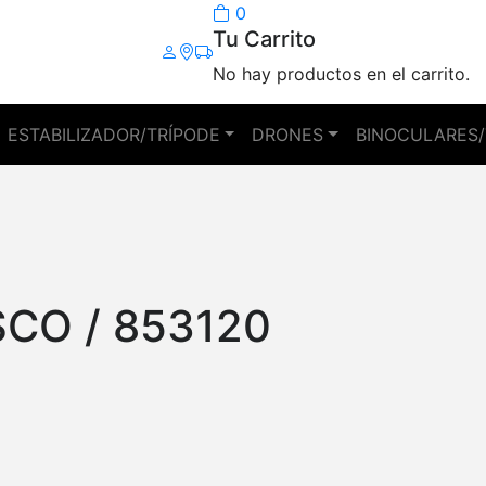
0
Tu Carrito
No hay productos en el carrito.
ESTABILIZADOR/TRÍPODE
DRONES
BINOCULARES/
CO / 853120