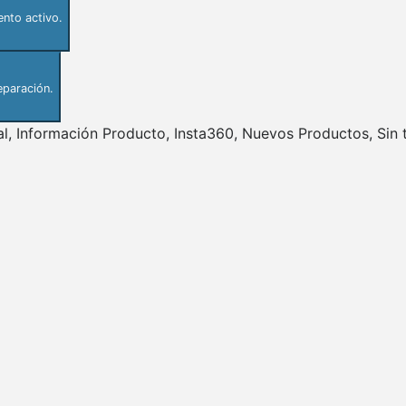
nto activo.
eparación.
al
,
Información Producto
,
Insta360
,
Nuevos Productos
,
Sin 