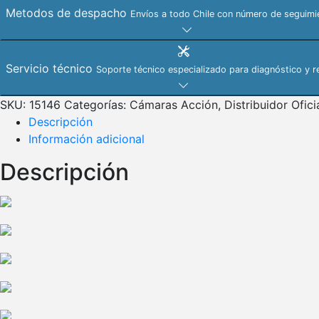
Metodos de despacho
Envíos a todo Chile con número de seguimie
Servicio técnico
Soporte técnico especializado para diagnóstico y r
SKU:
15146
Categorías:
Cámaras Acción
,
Distribuidor Ofici
Descripción
Información adicional
Descripción