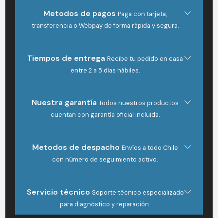
GoPro
Metodos de pagos
Paga con tarjeta,
Head
transferencia o Webpay de forma rápida y segura.
Strap
+
Tiempos de entrega
QuickClip
Recibe tu pedido en casa
2.0
entre 2 a 5 días hábiles.
cantidad
Nuestra garantía
Todos nuestros productos
cuentan con garantía oficial incluida.
Metodos de despacho
Envíos a todo Chile
con número de seguimiento activo.
Servicio técnico
Soporte técnico especializado
para diagnóstico y reparación.