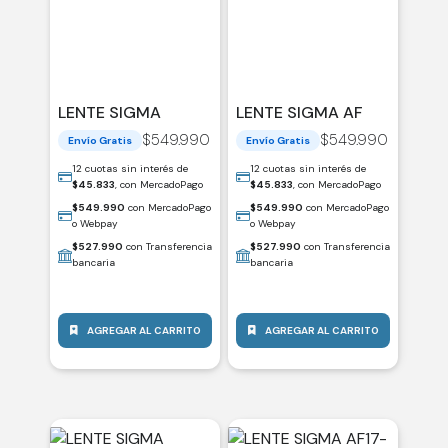
LENTE SIGMA
LENTE SIGMA AF
AF15MM FUJI-X DC
15MM SONY-E DC
$
549.990
$
549.990
Envío Gratis
Envío Gratis
F/1.4 (C) / 406752
F/1.4 (C) / 406633
12 cuotas sin interés de
12 cuotas sin interés de
$
45.833
, con MercadoPago
$
45.833
, con MercadoPago
$
549.990
con MercadoPago
$
549.990
con MercadoPago
o Webpay
o Webpay
$
527.990
con Transferencia
$
527.990
con Transferencia
bancaria
bancaria
AGREGAR AL CARRITO
AGREGAR AL CARRITO