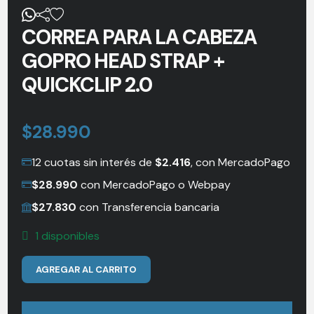
CORREA PARA LA CABEZA
GOPRO HEAD STRAP +
QUICKCLIP 2.0
$
28.990
12 cuotas sin interés de
$
2.416
, con MercadoPago
$
28.990
con MercadoPago o Webpay
$
27.830
con Transferencia bancaria
1 disponibles
Correa
AGREGAR AL CARRITO
para
la
Cabeza