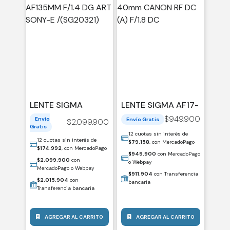
LENTE SIGMA
LENTE SIGMA AF17-
AF135MM F/1.4 DG
40MM CANON RF
$
949.900
Envío
Envío Gratis
$
2.099.900
ART SONY-E
DC (A) F/1.8 DC
Gratis
/(SG20321)
12 cuotas sin interés de
12 cuotas sin interés de
$
79.158
, con MercadoPago
$
174.992
, con MercadoPago
$
949.900
con MercadoPago
$
2.099.900
con
o Webpay
MercadoPago o Webpay
$
911.904
con Transferencia
$
2.015.904
con
bancaria
Transferencia bancaria
AGREGAR AL CARRITO
AGREGAR AL CARRITO