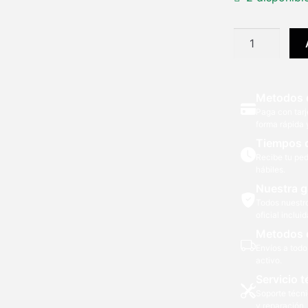
Lente
Sigma
56mm
F/1.4
Metodos 
DC
Paga con tarj
DN
forma rápida 
Contemporar
Tiempos 
para
Recibe tu ped
Sony
hábiles.
E
Nuestra g
cantidad
Todos nuestr
oficial incluid
Metodos 
Envíos a todo
activo.
Servicio t
Soporte técni
y reparación.