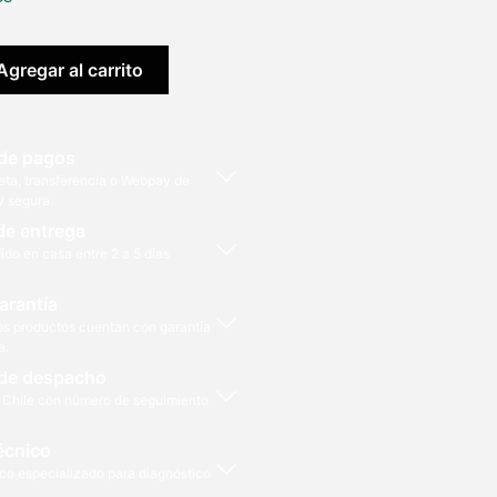
Agregar al carrito
de pagos
eta, transferencia o Webpay de
y segura.
y
de entrega
ido en casa entre 2 a 5 días
arantía
os productos cuentan con garantía
a.
de despacho
 Chile con número de seguimiento
écnico
co especializado para diagnóstico