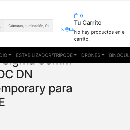
0
Tu Carrito
No hay productos en el
carrito.
DIO
ESTABILIZADOR/TRÍPODE
DRONES
BINOCUL
e Sigma 56mm
 DC DN
mporary para
E