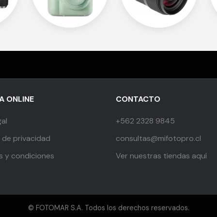
 ONLINE
CONTACTO
gal
+562 2328 9845
s de privacidad
consultas@mifotopro.cl
s y condiciones
Ver nuestras tiendas aquí
© FOTOMAR S.A. Todos los derechos reservados.