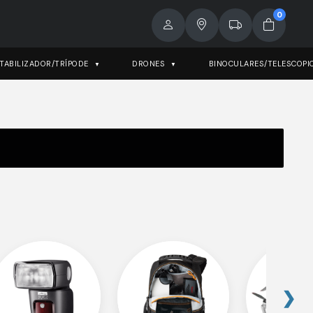
0
TABILIZADOR/TRÍPODE
DRONES
BINOCULARES/TELESCOPI
❯