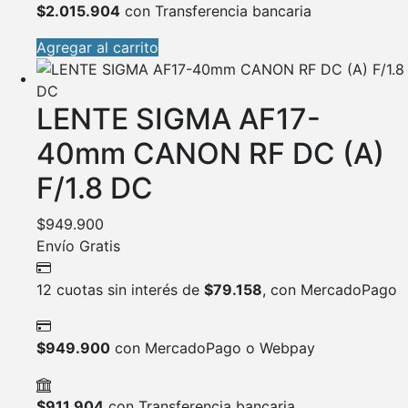
$
2.015.904
con Transferencia bancaria
Agregar al carrito
LENTE SIGMA AF17-
40mm CANON RF DC (A)
F/1.8 DC
$
949.900
Envío Gratis
12 cuotas sin interés de
$
79.158
, con MercadoPago
$
949.900
con MercadoPago o Webpay
$
911.904
con Transferencia bancaria