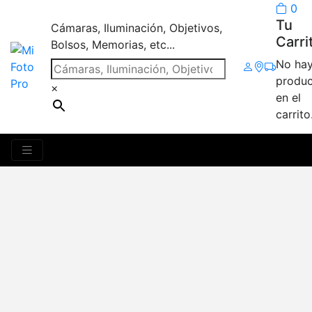
0
Tu
Cámaras, Iluminación, Objetivos,
Carri
Bolsos, Memorias, etc...
No ha
produc
×
en el
carrito