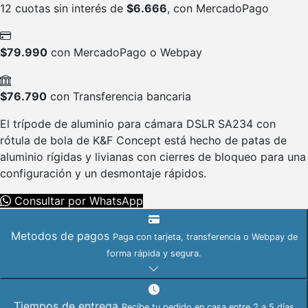
12 cuotas sin interés de
$
6.666
, con MercadoPago
$
79.990
con MercadoPago o Webpay
$
76.790
con Transferencia bancaria
El trípode de aluminio para cámara DSLR SA234 con
rótula de bola de K&F Concept está hecho de patas de
aluminio rígidas y livianas con cierres de bloqueo para una
configuración y un desmontaje rápidos.
Consultar por WhatsApp
Metodos de pagos
Paga con tarjeta, transferencia o Webpay de
forma rápida y segura.
Tiempos de entrega
Recibe tu pedido en casa entre 2 a 5 días