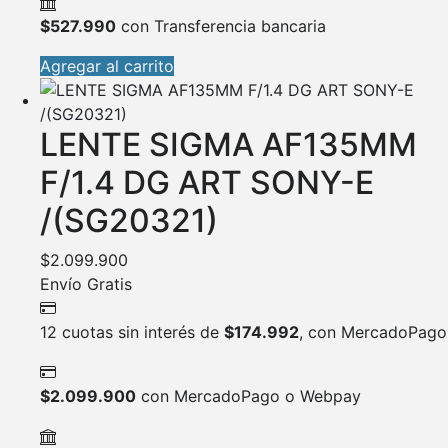
$
527.990
con Transferencia bancaria
Agregar al carrito
LENTE SIGMA AF135MM
F/1.4 DG ART SONY-E
/(SG20321)
$
2.099.900
Envío Gratis
12 cuotas sin interés de
$
174.992
, con MercadoPago
$
2.099.900
con MercadoPago o Webpay