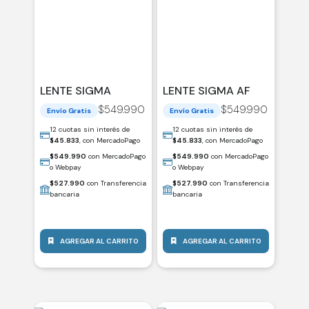
LENTE SIGMA
LENTE SIGMA AF
AF15MM FUJI-X DC
15MM SONY-E DC
$
549.990
$
549.990
Envío Gratis
Envío Gratis
F/1.4 (C) / 406752
F/1.4 (C) / 406633
12 cuotas sin interés de
12 cuotas sin interés de
$
45.833
, con MercadoPago
$
45.833
, con MercadoPago
$
549.990
con MercadoPago
$
549.990
con MercadoPago
o Webpay
o Webpay
$
527.990
con Transferencia
$
527.990
con Transferencia
bancaria
bancaria
AGREGAR AL CARRITO
AGREGAR AL CARRITO