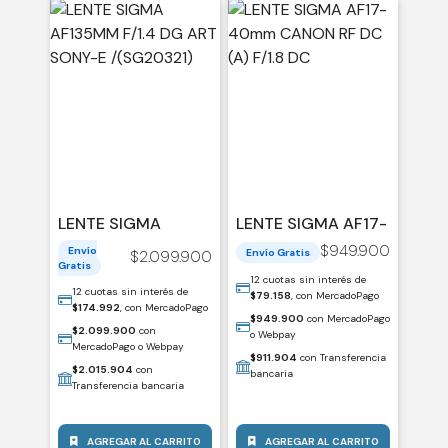
LENTE SIGMA
LENTE SIGMA AF17-
AF135MM F/1.4 DG
40MM CANON RF
$
949.900
Envío
Envío Gratis
$
2.099.900
ART SONY-E
DC (A) F/1.8 DC
Gratis
/(SG20321)
12 cuotas sin interés de
12 cuotas sin interés de
$
79.158
, con MercadoPago
$
174.992
, con MercadoPago
$
949.900
con MercadoPago
$
2.099.900
con
o Webpay
MercadoPago o Webpay
$
911.904
con Transferencia
$
2.015.904
con
bancaria
Transferencia bancaria
AGREGAR AL CARRITO
AGREGAR AL CARRITO