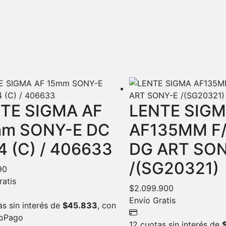
TE SIGMA AF
LENTE SIG
m SONY-E DC
AF135MM F/
.4 (C) / 406633
DG ART SO
/(SG20321)
90
ratis
$
2.099.900
Envío Gratis
as sin interés de
$
45.833
, con
oPago
12 cuotas sin interés de