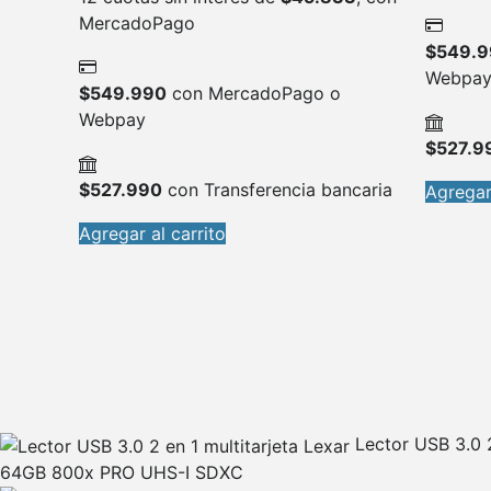
MercadoPago
$
549.9
Webpa
$
549.990
con MercadoPago o
Webpay
$
527.9
$
527.990
con Transferencia bancaria
Agregar 
Agregar al carrito
Lector USB 3.0 2
64GB 800x PRO UHS-I SDXC