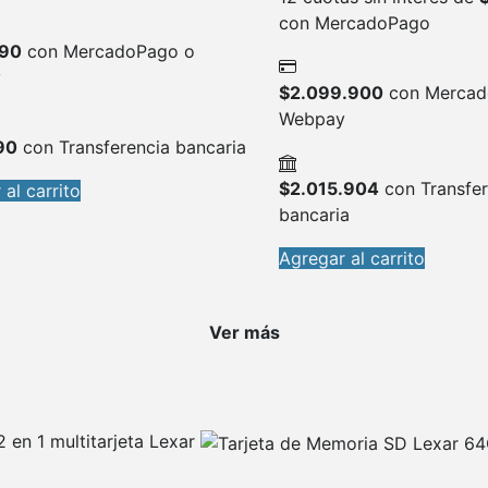
con MercadoPago
90
con MercadoPago o
y
$
2.099.900
con Mercad
Webpay
90
con Transferencia bancaria
$
2.015.904
con Transfer
al carrito
bancaria
Agregar al carrito
Ver más
 en 1 multitarjeta Lexar