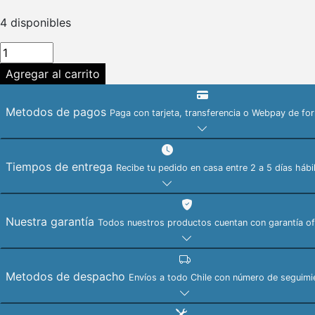
4 disponibles
Tarjeta
de
Agregar al carrito
Memoria
256GB
Metodos de pagos
Paga con tarjeta, transferencia o Webpay de fo
2000x
SDXC
UHS-
Tiempos de entrega
II
Recibe tu pedido en casa entre 2 a 5 días hábi
300/260MBS
V90
8K
Nuestra garantía
Todos nuestros productos cuentan con garantía ofic
GOLD
/
25920
Metodos de despacho
Envíos a todo Chile con número de seguimie
cantidad