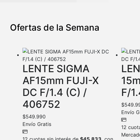
Ofertas de la Semana
LENTE SIGMA
LEN
AF15mm FUJI-X
15m
DC F/1.4 (C) /
F/1
406752
$
549.9
Envío G
$
549.990
Envío Gratis
12 cuot
Mercad
12 cuotas sin interés de
$
45.833
, con