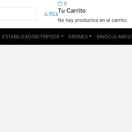
0
Tu Carrito
No hay productos en el carrito.
ESTABILIZADOR/TRÍPODE
DRONES
BINOCULARES/