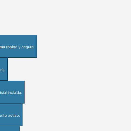
rma rápida y segura.
les.
ial incluida.
nto activo.