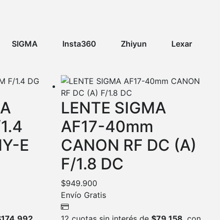
SIGMA
Insta360
Zhiyun
Lexar
MA
LENTE SIGMA
1.4
AF17-40mm
NY-E
CANON RF DC (A)
F/1.8 DC
$
949.900
Envío Gratis
$
174.992
,
12 cuotas sin interés de
$
79.158
, con