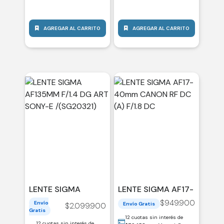
AGREGAR AL CARRITO
AGREGAR AL CARRITO
LENTE SIGMA
LENTE SIGMA AF17-
AF135MM F/1.4 DG
40MM CANON RF
$
949.900
Envío
Envío Gratis
$
2.099.900
ART SONY-E
DC (A) F/1.8 DC
Gratis
/(SG20321)
12 cuotas sin interés de
12 cuotas sin interés de