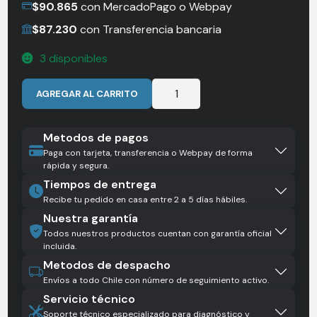
$
90.865
con MercadoPago o Webpay
$
87.230
con Transferencia bancaria
3 disponibles
Mochila
AGREGAR AL CARRITO
Lowepro
Truckee
BP
Metodos de pagos
200
Paga con tarjeta, transferencia o Webpay de forma
rápida y segura.
LX
Tiempos de entrega
C/Gris
Recibe tu pedido en casa entre 2 a 5 días hábiles.
(37236-
Nuestra garantía
0)
Todos nuestros productos cuentan con garantía oficial
cantidad
incluida.
Metodos de despacho
Envíos a todo Chile con número de seguimiento activo.
Servicio técnico
Soporte técnico especializado para diagnóstico y