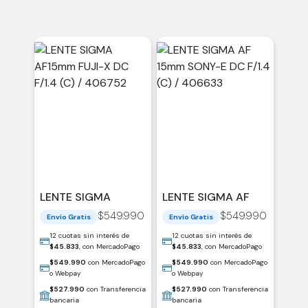
LENTE SIGMA
LENTE SIGMA AF
AF15MM FUJI-X DC
15MM SONY-E DC
$
549.990
$
549.990
Envío Gratis
Envío Gratis
F/1.4 (C) / 406752
F/1.4 (C) / 406633
12 cuotas sin interés de
12 cuotas sin interés de
$
45.833
, con MercadoPago
$
45.833
, con MercadoPago
$
549.990
con MercadoPago
$
549.990
con MercadoPago
o Webpay
o Webpay
$
527.990
con Transferencia
$
527.990
con Transferencia
bancaria
bancaria