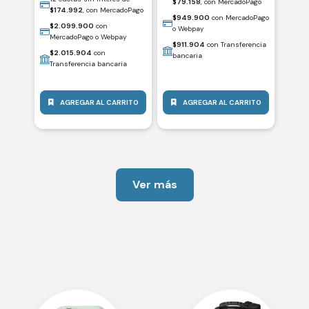
$
79.158
, con MercadoPago
$
174.992
, con MercadoPago
$
949.900
con MercadoPago
$
2.099.900
con
o Webpay
MercadoPago o Webpay
$
911.904
con Transferencia
$
2.015.904
con
bancaria
Transferencia bancaria
AGREGAR AL CARRITO
AGREGAR AL CARRITO
Ver más