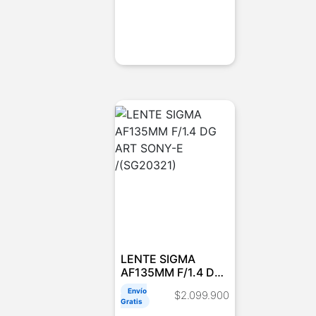
AGREGAR AL CARRITO
LENTE SIGMA
AF135MM F/1.4 DG
ART SONY-E
Envío
$
2.099.900
/(SG20321)
Gratis