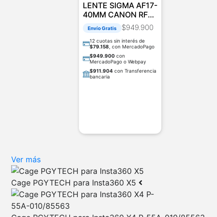
LENTE SIGMA AF17-
40MM CANON RF
DC (A) F/1.8 DC
$
949.900
Envío Gratis
12 cuotas sin interés de
$
79.158
, con MercadoPago
$
949.900
con
MercadoPago o Webpay
$
911.904
con Transferencia
bancaria
AGREGAR AL CARRITO
Ver más
Cage PGYTECH para Insta360 X5