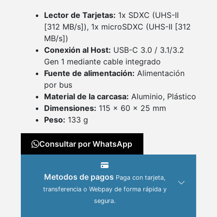
Lector de Tarjetas:
1x SDXC (UHS-II
[312 MB/s]), 1x microSDXC (UHS-II [312
MB/s])
Conexión al Host:
USB-C 3.0 / 3.1/3.2
Gen 1 mediante cable integrado
Fuente de alimentación:
Alimentación
por bus
Material de la carcasa:
Aluminio, Plástico
Dimensiones:
115 x 60 x 25 mm
Peso:
133 g
Consultar por WhatsApp
Metodos de pagos
Paga con tarjeta,
transferencia o Webpay de forma rápida y
segura.