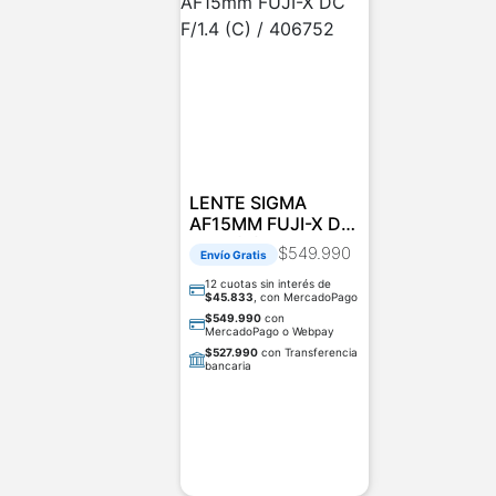
LENTE SIGMA
AF15MM FUJI-X DC
F/1.4 (C) / 406752
$
549.990
Envío Gratis
12 cuotas sin interés de
$
45.833
, con MercadoPago
$
549.990
con
MercadoPago o Webpay
$
527.990
con Transferencia
bancaria
AGREGAR AL CARRITO