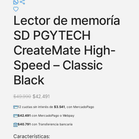
Lector de memoría
SD PGYTECH
CreateMate High-
Speed – Classic
Black
$
49.990
$
42.491
12 cuotas sin interés de
$
3.541
, con MercadoPago
$
42.491
con MercadoPago o Webpay
$
40.791
con Transferencia bancaria
Características: