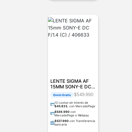
LENTE SIGMA AF
15MM SONY-E DC
F/1.4 (C) / 406633
$
549.990
Envío Gratis
12 cuotas sin interés de
$
45.833
, con MercadoPago
$
549.990
con
MercadoPago o Webpay
$
527.990
con Transferencia
bancaria