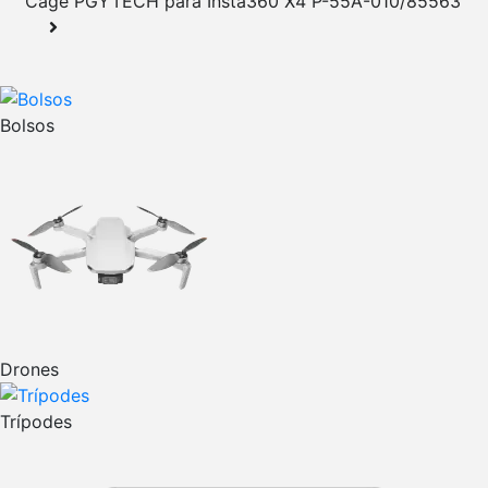
Cage PGYTECH para Insta360 X4 P-55A-010/85563
Bolsos
Drones
Trípodes