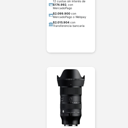
12 cuotas sin interés de
$
174.992
, con
MercadoPago
$
2.099.900
con
MercadoPago o Webpay
$
2.015.904
con
Transferencia bancaria
AGREGAR AL CARRITO