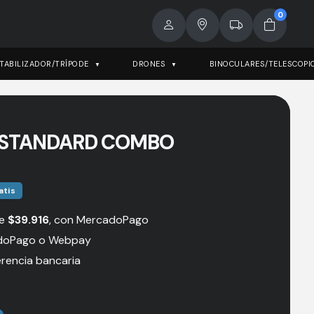
0
TABILIZADOR/TRÍPODE
DRONES
BINOCULARES/TELESCOPI
6 STANDARD COMBO
atis
de
$
39.916
, con MercadoPago
doPago o Webpay
rencia bancaria