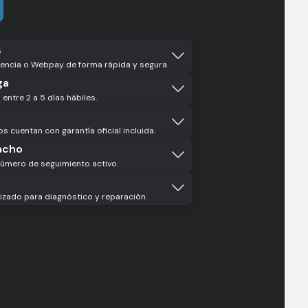
DJI
Action
6
s
Standard
erencia o Webpay de forma rápida y segura.
Combo
ga
cantidad
entre 2 a 5 días hábiles.
 cuentan con garantía oficial incluida.
acho
número de seguimiento activo.
izado para diagnóstico y reparación.