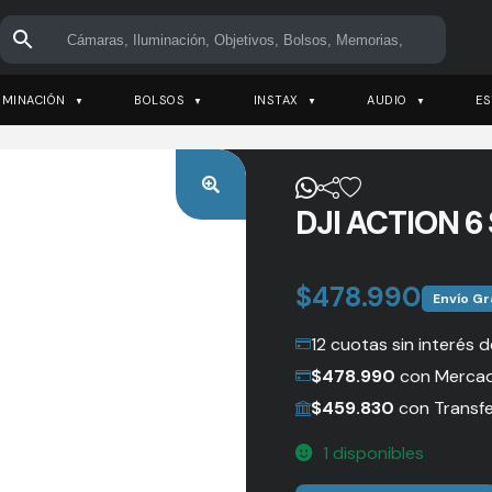
UMINACIÓN
BOLSOS
INSTAX
AUDIO
ES
DJI ACTION 
$
478.990
Envío Gr
12 cuotas sin interés 
$
478.990
con Merca
$
459.830
con Transfe
1 disponibles