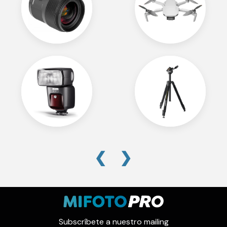
❮
❯
Subscríbete a nuestro mailing