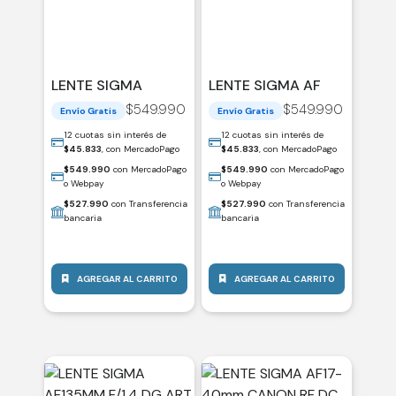
LENTE SIGMA
LENTE SIGMA AF
AF15MM FUJI-X DC
15MM SONY-E DC
$
549.990
$
549.990
Envío Gratis
Envío Gratis
F/1.4 (C) / 406752
F/1.4 (C) / 406633
12 cuotas sin interés de
12 cuotas sin interés de
$
45.833
, con MercadoPago
$
45.833
, con MercadoPago
$
549.990
con MercadoPago
$
549.990
con MercadoPago
o Webpay
o Webpay
$
527.990
con Transferencia
$
527.990
con Transferencia
bancaria
bancaria
AGREGAR AL CARRITO
AGREGAR AL CARRITO