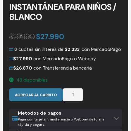
INSTANTÁNEA PARA NIÑOS /
BLANCO
$
29.990
$
27.990
12 cuotas sin interés de
$
2.333
, con MercadoPago
$
27.990
con MercadoPago o Webpay
$
26.870
con Transferencia bancaria
43 disponibles
Cámara
AGREGAR AL CARRITO
de
Impresión
Instantánea
Metodos de pagos
para
Paga con tarjeta, transferencia o Webpay de forma
rápida y segura.
Niños