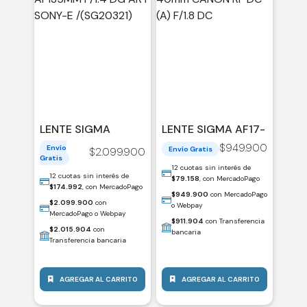
LENTE SIGMA
LENTE SIGMA AF17-
AF135MM F/1.4 DG
40MM CANON RF
$
949.900
Envío
Envío Gratis
$
2.099.900
ART SONY-E
DC (A) F/1.8 DC
Gratis
/(SG20321)
12 cuotas sin interés de
12 cuotas sin interés de
$
79.158
, con MercadoPago
$
174.992
, con MercadoPago
$
949.900
con MercadoPago
$
2.099.900
con
o Webpay
MercadoPago o Webpay
$
911.904
con Transferencia
$
2.015.904
con
bancaria
Transferencia bancaria
AGREGAR AL CARRITO
AGREGAR AL CARRITO