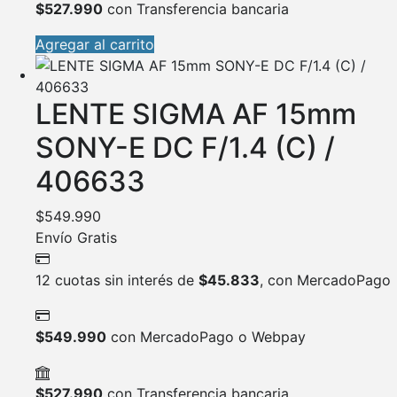
$
527.990
con Transferencia bancaria
Agregar al carrito
LENTE SIGMA AF 15mm
SONY-E DC F/1.4 (C) /
406633
$
549.990
Envío Gratis
12 cuotas sin interés de
$
45.833
, con MercadoPago
$
549.990
con MercadoPago o Webpay
$
527.990
con Transferencia bancaria