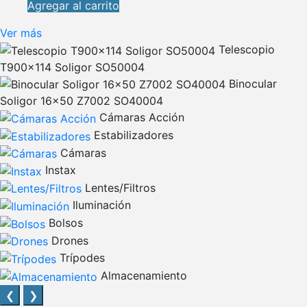
Agregar al carrito
Ver más
Telescopio
T900x114 Soligor SO50004
Binocular
Soligor 16x50 Z7002 SO40004
Cámaras Acción
Estabilizadores
Cámaras
Instax
Lentes/Filtros
Iluminación
Bolsos
Drones
Trípodes
Almacenamiento
❮
❯