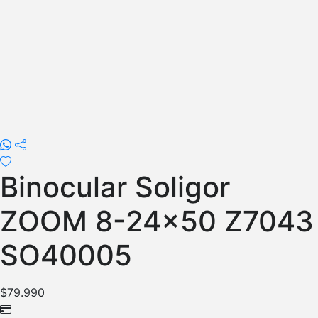
Binocular Soligor
ZOOM 8-24×50 Z7043
SO40005
$
79.990