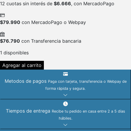
12 cuotas sin interés de
$
6.666
, con MercadoPago
$
79.990
con MercadoPago o Webpay
$
76.790
con Transferencia bancaria
1 disponibles
Binocular
Agregar al carrito
Soligor
ZOOM
Metodos de pagos
Paga con tarjeta, transferencia o Webpay de
8-
forma rápida y segura.
24x50
Z7043
SO40005
Tiempos de entrega
Recibe tu pedido en casa entre 2 a 5 días
cantidad
hábiles.