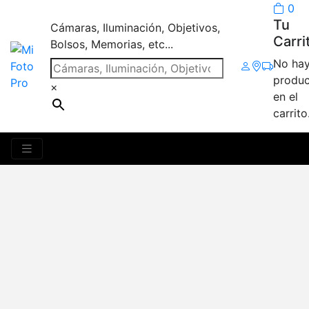
0
Tu
Cámaras, Iluminación, Objetivos,
Carri
Bolsos, Memorias, etc...
No ha
produc
×
en el
carrito