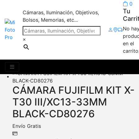
0
Tu
Cámaras, Iluminación, Objetivos,
Carri
Bolsos, Memorias, etc...
No ha
XT30 III
produc
×
en el
carrito
Mostrando 3 resultados
CÁMARA FUJIFILM KIT X-
T30 III/XC13-33MM
BLACK-CD80276
Envío Gratis