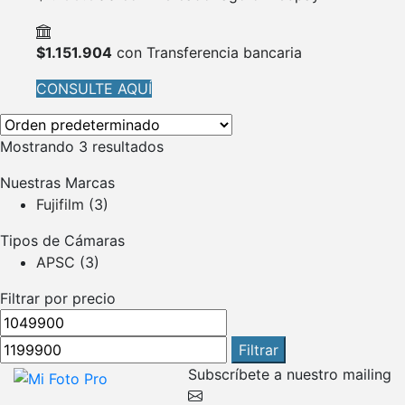
$
1.151.904
con Transferencia bancaria
CONSULTE AQUÍ
Mostrando 3 resultados
Nuestras Marcas
Fujifilm
(3)
Tipos de Cámaras
APSC
(3)
Filtrar por precio
Precio
Precio
mínimo
máximo
Filtrar
Subscríbete a nuestro mailing