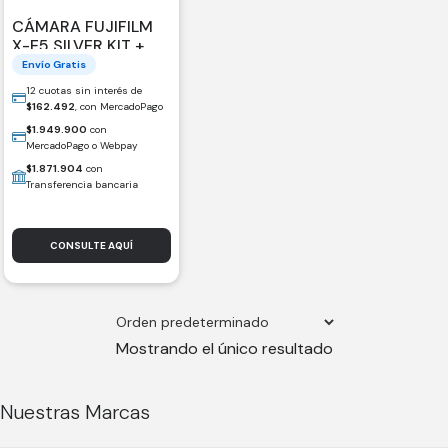
CÁMARA FUJIFILM
X-E5 SILVER KIT +
XF23MM
Envío Gratis
12 cuotas sin interés de
$
162.492
, con MercadoPago
$
1.949.900
con
MercadoPago o Webpay
$
1.871.904
con
Transferencia bancaria
CONSULTE AQUÍ
Mostrando el único resultado
Nuestras Marcas