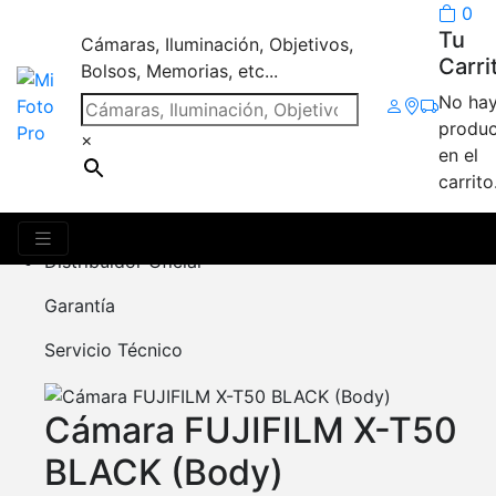
0
Tu
Cámaras, Iluminación, Objetivos,
Carri
Bolsos, Memorias, etc...
No ha
X-T50
produc
×
en el
carrito
Mostrando el único resultado
Distribuidor Oficial
Garantía
Servicio Técnico
Cámara FUJIFILM X-T50
BLACK (Body)