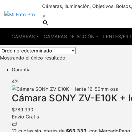
Cámaras, Iluminación, Objetivos, Bolsos,
×
vlogs
CÁMARAS
CÁMARAS DE ACCIÓN
LENTES/FIL
Mostrando el único resultado
Garantía
4%
Cámara SONY ZV-E10K + l
$
789.990
Envío Gratis
12 cuotas sin interés de
$
63.333
, con MercadoPago