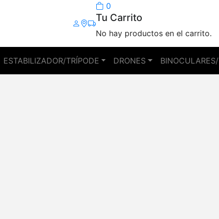
0
Tu Carrito
No hay productos en el carrito.
ESTABILIZADOR/TRÍPODE
DRONES
BINOCULARES/