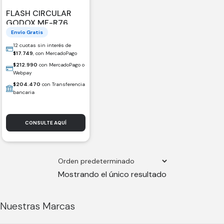
FLASH CIRCULAR
GODOX MF-R76
UNIVERSAL
Envío Gratis
12 cuotas sin interés de
$
17.749
, con MercadoPago
$
212.990
con MercadoPago o
Webpay
$
204.470
con Transferencia
bancaria
CONSULTE AQUÍ
Mostrando el único resultado
Nuestras Marcas