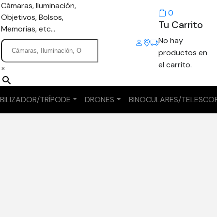
Cámaras, Iluminación,
0
Objetivos, Bolsos,
Tu Carrito
Memorias, etc...
No hay
productos en
el carrito.
×
BILIZADOR/TRÍPODE
DRONES
BINOCULARES/TELESCO