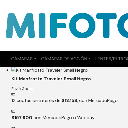
trípodes
Mostrando el único resultado
CÁMARAS
CÁMARAS DE ACCIÓN
LENTES/FILTRO
Kit Manfrotto Traveler Small Negro
Envío Gratis
12 cuotas sin interés de
$
13.158
, con MercadoPago
$
157.900
con MercadoPago o Webpay