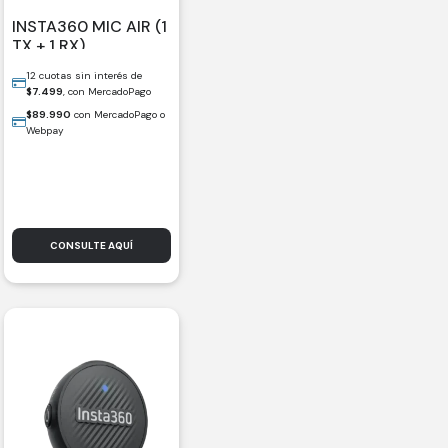
INSTA360 MIC AIR (1
TX + 1 RX)
12 cuotas sin interés de
$
7.499
, con MercadoPago
$
89.990
con MercadoPago o
Webpay
CONSULTE AQUÍ