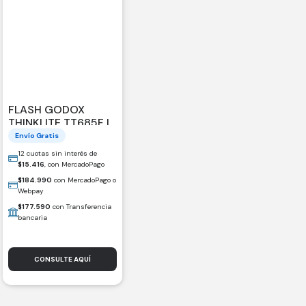
FLASH GODOX
THINKLITE TT685F II
PARA FUJIFILM
Envío Gratis
12 cuotas sin interés de
$
15.416
, con MercadoPago
$
184.990
con MercadoPago o
Webpay
$
177.590
con Transferencia
bancaria
CONSULTE AQUÍ