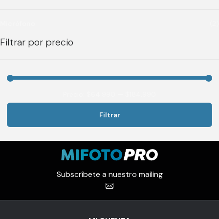
Micrófono
(2)
Filtrar por precio
Precio:
$64.990
—
$184.990
Filtrar
Precio
Precio
mínimo
máximo
Subscríbete a nuestro mailing