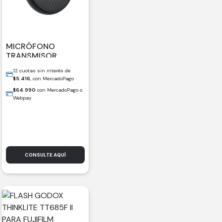
MICRÓFONO
TRANSMISOR
INSTA360 MIC AIR
12 cuotas sin interés de
$
5.416
, con MercadoPago
$
64.990
con MercadoPago o
Webpay
CONSULTE AQUÍ