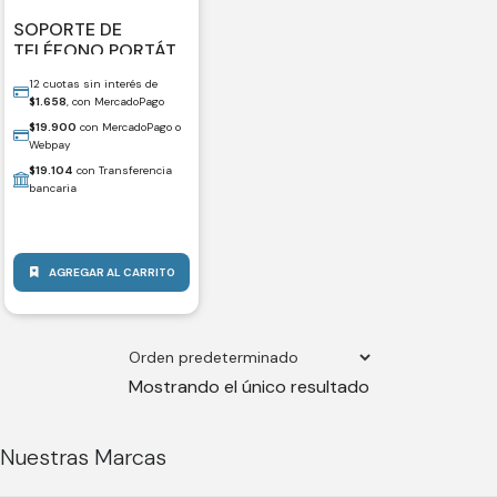
SOPORTE DE
TELÉFONO PORTÁTIL
ULANZI SK-20 PARA
12 cuotas sin interés de
VIAJES
$
1.658
, con MercadoPago
$
19.900
con MercadoPago o
Webpay
$
19.104
con Transferencia
bancaria
AGREGAR AL CARRITO
Mostrando el único resultado
Nuestras Marcas