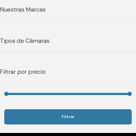
Nuestras Marcas
DJI
(2)
Tipos de Cámaras
Video
(2)
Filtrar por precio
Precio:
$599.990
—
$759.990
Filtrar
Precio
Precio