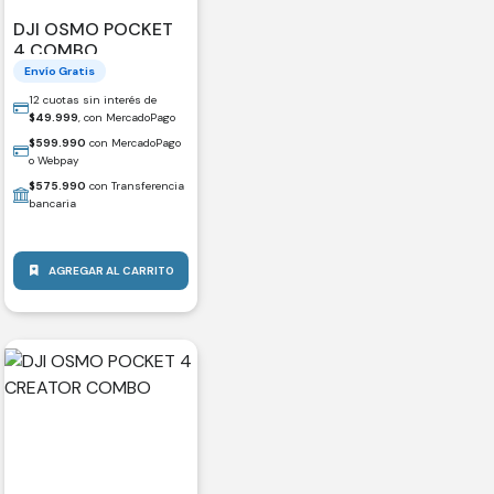
DJI OSMO POCKET
4 COMBO
ESTÁNDAR
Envío Gratis
12 cuotas sin interés de
$
49.999
, con MercadoPago
$
599.990
con MercadoPago
o Webpay
$
575.990
con Transferencia
bancaria
AGREGAR AL CARRITO