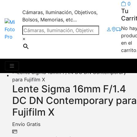
0
Tu
Cámaras, Iluminación, Objetivos,
Carri
Bolsos, Memorias, etc...
No ha
objetivo
produc
×
en el
carrito
Mostrando 2 resultados
Lente Sigma 16mm F/1.4
DC DN Contemporary para
Fujifilm X
Envío Gratis