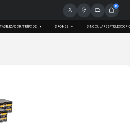
0
TABILIZADOR/TRÍPODE
DRONES
BINOCULARES/TELESCOPI