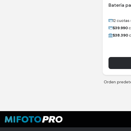
Batería p
12 cuotas 
$
39.990
c
$
38.390
c