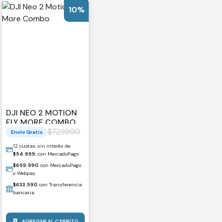
10%
DJI NEO 2 MOTION
FLY MORE COMBO
$
729.990
Envío Gratis
12 cuotas sin interés de
$
54.999
, con MercadoPago
$
659.990
con MercadoPago
o Webpay
$
633.590
con Transferencia
bancaria
AGREGAR AL CARRITO