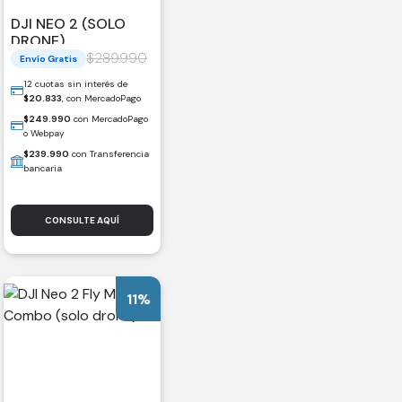
DJI NEO 2 (SOLO
DRONE)
$
289.990
Envío Gratis
12 cuotas sin interés de
$
20.833
, con MercadoPago
$
249.990
con MercadoPago
o Webpay
$
239.990
con Transferencia
bancaria
CONSULTE AQUÍ
11%