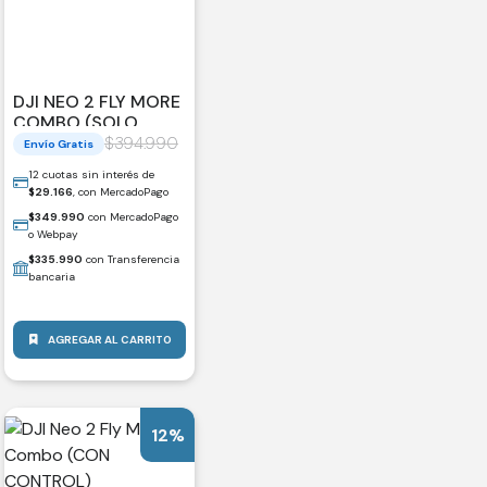
DJI NEO 2 FLY MORE
COMBO (SOLO
DRONE)
$
394.990
Envío Gratis
12 cuotas sin interés de
$
29.166
, con MercadoPago
$
349.990
con MercadoPago
o Webpay
$
335.990
con Transferencia
bancaria
AGREGAR AL CARRITO
12%