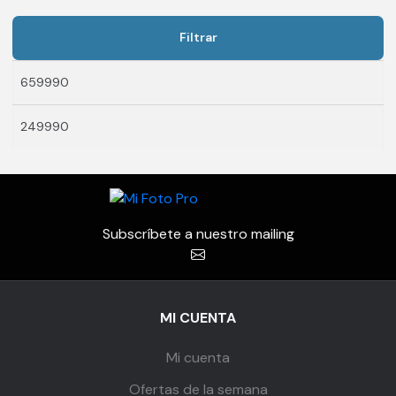
Filtrar
Precio
Precio
mínimo
máximo
Subscríbete a nuestro mailing
MI CUENTA
Mi cuenta
Ofertas de la semana