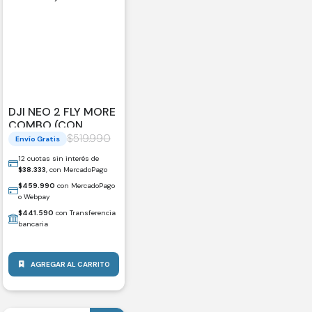
DJI NEO 2 FLY MORE
COMBO (CON
CONTROL)
$
519.990
Envío Gratis
12 cuotas sin interés de
$
38.333
, con MercadoPago
$
459.990
con MercadoPago
o Webpay
$
441.590
con Transferencia
bancaria
AGREGAR AL CARRITO