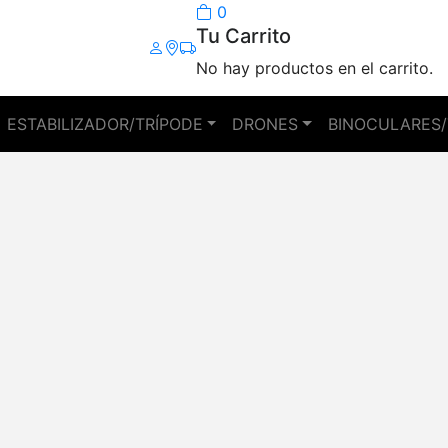
0
Tu Carrito
No hay productos en el carrito.
ESTABILIZADOR/TRÍPODE
DRONES
BINOCULARES/