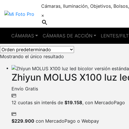
Cámaras, Iluminación, Objetivos, Bolsos,
×
Molus X100
CÁMARAS
CÁMARAS DE ACCIÓN
LENTES/FIL
Mostrando el único resultado
Zhiyun MOLUS X100 luz led
Envío Gratis
12 cuotas sin interés de
$
19.158
, con MercadoPago
$
229.900
con MercadoPago o Webpay