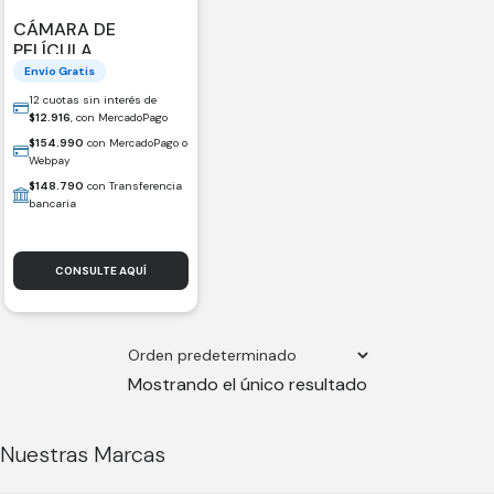
CÁMARA DE
PELÍCULA
INSTANTÁNEA
Envío Gratis
FUJIFILM INSTAX
12 cuotas sin interés de
MINI 41
$
12.916
, con MercadoPago
$
154.990
con MercadoPago o
Webpay
$
148.790
con Transferencia
bancaria
CONSULTE AQUÍ
Mostrando el único resultado
Nuestras Marcas