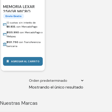
MEMORIA LEXAR
256GB MICRO
205MB SILVER PLUS
Envío Gratis
V30
12 cuotas sin interés de
$
8.833
, con MercadoPago
$
105.990
con MercadoPago o
Webpay
$
101.750
con Transferencia
bancaria
AGREGAR AL CARRITO
Mostrando el único resultado
Nuestras Marcas