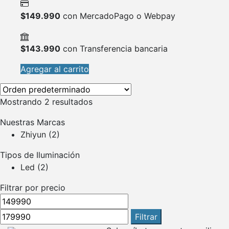
$
149.990
con MercadoPago o Webpay
$
143.990
con Transferencia bancaria
Agregar al carrito
Mostrando 2 resultados
Nuestras Marcas
Zhiyun
(2)
Tipos de Iluminación
Led
(2)
Filtrar por precio
Precio
Precio
mínimo
máximo
Filtrar