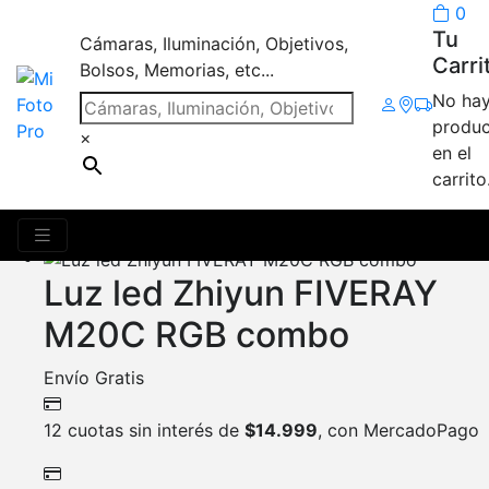
0
Tu
Cámaras, Iluminación, Objetivos,
Carri
Bolsos, Memorias, etc...
No ha
M20C
produc
×
en el
carrito
Mostrando 2 resultados
Luz led Zhiyun FIVERAY
M20C RGB combo
Envío Gratis
12 cuotas sin interés de
$
14.999
, con MercadoPago