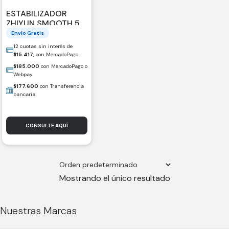
ESTABILIZADOR
ZHIYUN SMOOTH 5
(086781)
Envío Gratis
12 cuotas sin interés de
$
15.417
, con MercadoPago
$
185.000
con MercadoPago o
Webpay
$
177.600
con Transferencia
bancaria
CONSULTE AQUÍ
Mostrando el único resultado
Nuestras Marcas