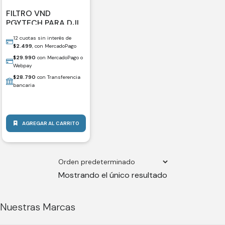
FILTRO VND
PGYTECH PARA DJI
OSMO POCKET 3 – 6
12 cuotas sin interés de
A 9 P-47B-013
$
2.499
, con MercadoPago
$
29.990
con MercadoPago o
Webpay
$
28.790
con Transferencia
bancaria
AGREGAR AL CARRITO
Mostrando el único resultado
Nuestras Marcas