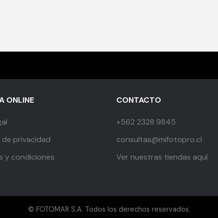
 ONLINE
CONTACTO
gal
+562 2328 9845
s de privacidad
consultas@mifotopro.cl
s y condiciones
Ver nuestras tiendas aquí
© FOTOMAR S.A. Todos los derechos reservados.