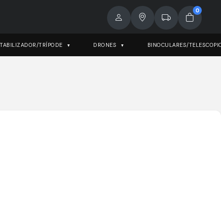
0
TABILIZADOR/TRÍPODE
DRONES
BINOCULARES/TELESCOPI