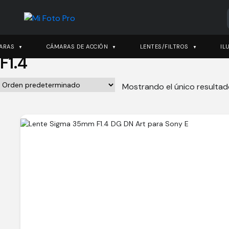
ARAS
CÁMARAS DE ACCIÓN
LENTES/FILTROS
IL
F1.4
Mostrando el único resulta