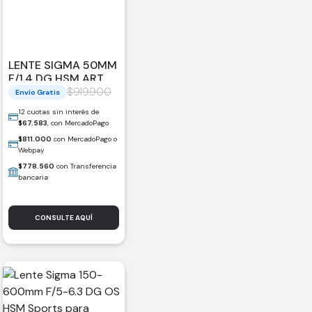
LENTE SIGMA 50MM
F/1.4 DG HSM ART
PARA SONY E
$
919.900
Envío Gratis
12 cuotas sin interés de
$
67.583
, con MercadoPago
$
811.000
con MercadoPago o
Webpay
$
778.560
con Transferencia
bancaria
CONSULTE AQUÍ