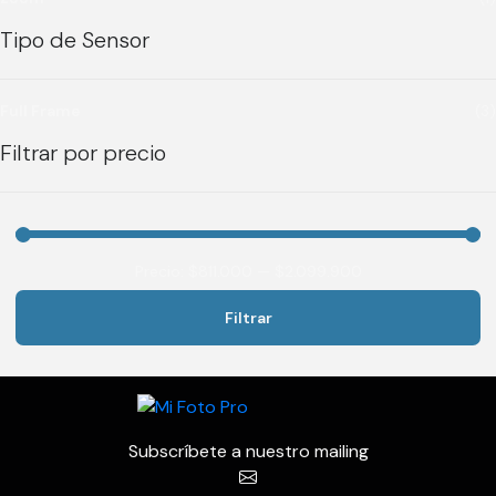
Tipo de Sensor
Full Frame
(3)
Filtrar por precio
Precio:
$811.000
—
$2.099.900
Filtrar
Precio
Precio
mínimo
máximo
Subscríbete a nuestro mailing