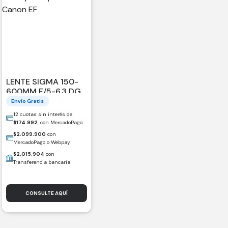
LENTE SIGMA 150-
600MM F/5-6.3 DG
OS HSM SPORTS
Envío Gratis
PARA CANON EF
12 cuotas sin interés de
$
174.992
, con MercadoPago
$
2.099.900
con
MercadoPago o Webpay
$
2.015.904
con
Transferencia bancaria
CONSULTE AQUÍ