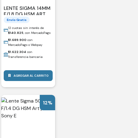
LENTE SIGMA 14MM
F/1.8 DG HSM ART
PARA SONY E
Envío Gratis
12 cuotas sin interés de
$
140.825
, con MercadoPago
$
1.689.900
con
MercadoPago o Webpay
$
1.622.304
con
Transferencia bancaria
AGREGAR AL CARRITO
12%