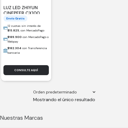
LUZ LED ZHIYUN
CINEPEER CX100
BICOLOR /088198-
Envío Gratis
ZY30025
12 cuotas sin interés de
$
15.825
, con MercadoPago
$
189.900
con MercadoPago o
Webpay
$
182.304
con Transferencia
bancaria
CONSULTE AQUÍ
Mostrando el único resultado
Nuestras Marcas