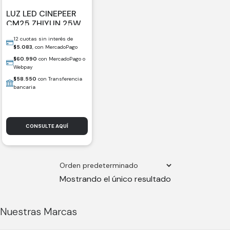
LUZ LED CINEPEER
CM25 ZHIYUN 25W /
088181-ZY30027
12 cuotas sin interés de
$
5.083
, con MercadoPago
$
60.990
con MercadoPago o
Webpay
$
58.550
con Transferencia
bancaria
CONSULTE AQUÍ
Mostrando el único resultado
Nuestras Marcas